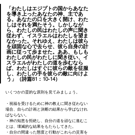
「わたしはエジプトの国からあなた
を導き上ったあなたの神、主であ
る。あなたの口を大きく開け、わた
しはそれを満たそう。しかしなが
ら、わたしの民はわたしの声に聞き
従わず、イスラエルはわたしを望ま
なかった。それゆえ、わたしは彼ら
を頑固な心で去らせ、彼ら自身の計
画に従って歩ませた。ああ、もしも
わたしの民がわたしに聞き従い、イ
スラエルがわたしの道を歩むなら
ば、わたしはすぐに彼らの敵を征服
し、わたしの手を彼らの敵に向けよ
う」（詩篇81：10-14）
いくつかの霊的な原則を見てみましょう。
・祝福を受けるために神の教えに聞き従わない
場合、自らの計画と決断の結果から学ばなけれ
ばならない。
・神の知恵を拒絶し、自分の道を頑なに進むこ
とは、壊滅的な結果をもたらしてきた。
・自分の間違った態度と行動がこれらの災害を