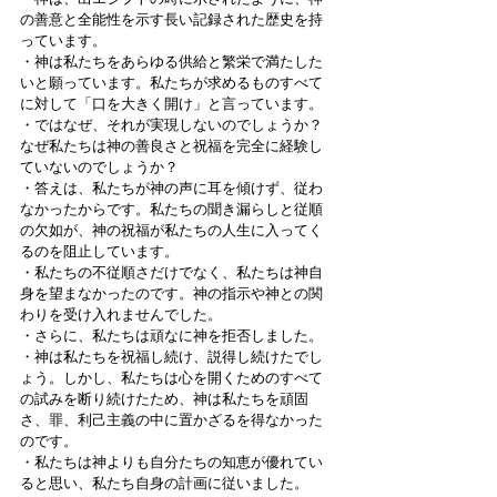
の善意と全能性を示す長い記録された歴史を持
っています。
・神は私たちをあらゆる供給と繁栄で満たした
いと願っています。私たちが求めるものすべて
に対して「口を大きく開け」と言っています。
・ではなぜ、それが実現しないのでしょうか？
なぜ私たちは神の善良さと祝福を完全に経験し
ていないのでしょうか？
・答えは、私たちが神の声に耳を傾けず、従わ
なかったからです。私たちの聞き漏らしと従順
の欠如が、神の祝福が私たちの人生に入ってく
るのを阻止しています。
・私たちの不従順さだけでなく、私たちは神自
身を望まなかったのです。神の指示や神との関
わりを受け入れませんでした。
・さらに、私たちは頑なに神を拒否しました。
・神は私たちを祝福し続け、説得し続けたでし
ょう。しかし、私たちは心を開くためのすべて
の試みを断り続けたため、神は私たちを頑固
さ、罪、利己主義の中に置かざるを得なかった
のです。
・私たちは神よりも自分たちの知恵が優れてい
ると思い、私たち自身の計画に従いました。