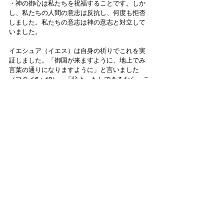
・神の御心は私たちを祝福することです。しか
し、私たちの人間の意志は反抗し、何度も拒否
しました。私たちの意志は神の意志と対立して
いました。 
イエシュア（イエス）は自身の祈りでこれを実
証しました。「御国が来ますように、地上でみ
言葉の通りになりますように」と言いました
（マタイ6：10）。「父よ、もしできるなら、こ
の杯をわたしから取り去ってください。しかし
そのままでなく、わたしの望むとおりではな
く、あなたの望むとおりになりますように」と
も言いました（マタイ26：39、42）。
もし私たちが頑固な心を神に対して従順な心に
変えるならば、私たちの周りのすべてが変わる
でしょう。
日本語