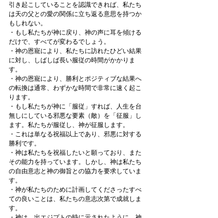
引き起こしていることを認識できれば、私たち
は天の父との愛の関係に立ち返る意思を持つか
もしれない。
・もし私たちが神に戻り、神の声に耳を傾ける
だけで、すべてが変わるでしょう。
・神の恩寵により、私たちに訪れたひどい結果
に対し、しばしば長い服従の時間がかかりま
す。
・神の恩寵により、勝利とポジティブな結果へ
の転換は通常、わずかな時間で非常に速く起こ
ります。
・もし私たちが神に「服従」すれば、人生を台
無しにしている邪悪な要素（敵）を「征服」し
ます。私たちが服従し、神が征服します。
・これは単なる祝福以上であり、邪悪に対する
勝利です。
・神は私たちを祝福したいと願っており、また
その能力を持っています。しかし、神は私たち
の自由意志と神の御旨との協力を要求していま
す。
・神が私たちのために計画してくださったすべ
ての良いことは、私たちの意志次第で成就しま
す。
・神は、出エジプトの時に示されたように、神