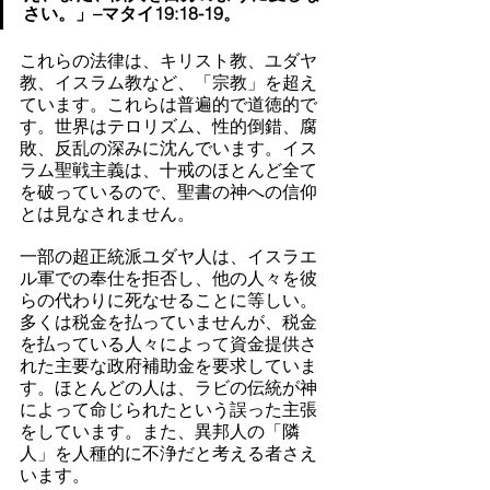
さい。」–マタイ19:18-19。
これらの法律は、キリスト教、ユダヤ
教、イスラム教など、「宗教」を超え
ています。これらは普遍的で道徳的で
す。世界はテロリズム、性的倒錯、腐
敗、反乱の深みに沈んでいます。イス
ラム聖戦主義は、十戒のほとんど全て
を破っているので、聖書の神への信仰
とは見なされません。
一部の超正統派ユダヤ人は、イスラエ
ル軍での奉仕を拒否し、他の人々を彼
らの代わりに死なせることに等しい。
多くは税金を払っていませんが、税金
を払っている人々によって資金提供さ
れた主要な政府補助金を要求していま
す。ほとんどの人は、ラビの伝統が神
によって命じられたという誤った主張
をしています。また、異邦人の「隣
人」を人種的に不浄だと考える者さえ
います。 