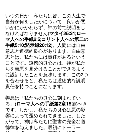
いつの日か、私たちは皆、この人生で
自分が何をしたかについて、良いか悪
いかにかかわらず、神の前で説明をし
なければなりません(
マタイ25:31;ロー
マ人への手紙2:5;コリント人への第二の
手紙5:10;黙示録20:12
)。人間には自由
意志と道徳的良心があります。自由意
志とは、私たちには責任があるという
ことです。道徳的良心とは、神が私た
ちを善悪を見分けることができるよう
に設計したことを意味します。この2つ
を合わせると、私たちは道徳的な説明
責任を持つことになります。
善悪は「私たちの良心に刻まれてい
る」(
ローマ人への手紙第2章15
節)べき
です。しかし、私たちの良心は悪の影
響によって歪められてきました。した
がって、神は私たちに聖書の完全な道
徳律を与えました。最初にトーラー、