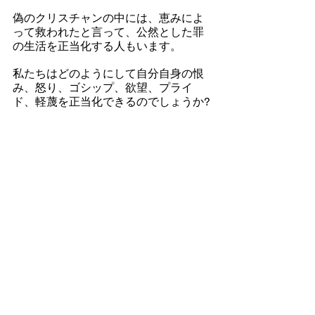
偽のクリスチャンの中には、恵みによ
って救われたと言って、公然とした罪
の生活を正当化する人もいます。
私たちはどのようにして自分自身の恨
み、怒り、ゴシップ、欲望、プライ
ド、軽蔑を正当化できるのでしょうか?
私たちは神に仕えることよりも、娯
楽、喜び、快適さに専念するようにな
りましたか（2
テモテ3:1-5
)。心の中で
真に深く悔い改め、神の前で自分の人
生について説明する準備ができるよう
にしましょう。
Image by 
wal_172619
 from 
Pixabay
日本語