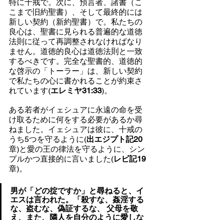
特に十戒で。次に、預言者、諸書（こ
こまで旧約聖書）、そして最終的には
新しい契約（新約聖書）で。私たちの
良心は、聖書に見られる普遍的な道徳
法則に従って再調整されなければなり
ません。道徳的良心は道徳法則と一致
するべきです。完全な聖書的、道徳的
な啓示の「トーラー」は、新しい契約
で私たちの心に書かれることが約束さ
れています(
エレミヤ31:33
)。
ある若者がイェシュアに永遠の命を受
け取るために何をする必要があるか尋
ねました。イェシュアは彼に、十戒の
うち5つを守るように(
出エジプト記20
章)と愛の王の律法を守るように、シン
プルかつ直接的に言いました(
レビ記19
章)。
男が「どの掟ですか」と尋ねると、イ
エスは言われた。「殺すな、姦淫する
な、盗むな、偽証するな、 父母を敬
え、また、隣人を自分のように愛しな