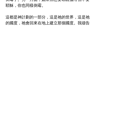
耶穌，你也同樣倒霉。
這都是神計劃的一部分，這是祂的世界，這是祂
的國度，祂會回來在地上建立那個國度。我禱告
我們能夠開始從屬靈角度看待當今世界正在發生
的事情。我們不是政治人物，我不知道我是左派
還是右派，我不想偏左或偏右，我只想順服祂，
我要向公義直奔。
主啊，幫助我們有一顆順服的心，幫助我們在這
時候與祢一同站立。
（*
摘自youtube.com/watch?v=0EU5cVwDpAI
）
7受膏者說：「我要傳聖旨。
耶和華曾對我說：你是我的兒子，
我今日生你。
8你求我，我就將列國賜你為基業，
將地極賜你為田產。
9你必用鐵杖打破他們，
你必將他們如同窯匠的瓦器摔碎。」
10現在，你們君王應當省悟，