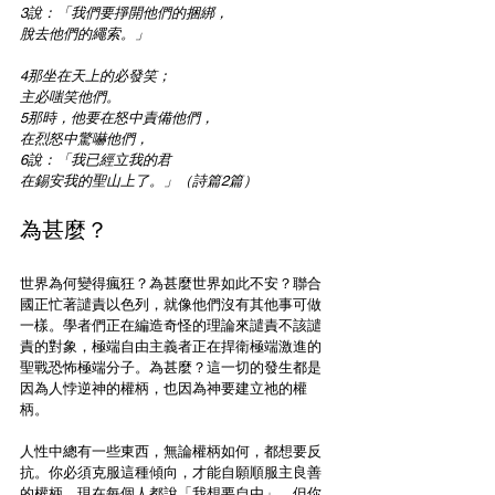
3說：「我們要掙開他們的捆綁，
脫去他們的繩索。」
4那坐在天上的必發笑；
主必嗤笑他們。
5那時，他要在怒中責備他們，
在烈怒中驚嚇他們，
6說：「我已經立我的君
在錫安我的聖山上了。」（詩篇2篇）
為甚麼？
世界為何變得瘋狂？為甚麼世界如此不安？聯合
國正忙著譴責以色列，就像他們沒有其他事可做
一樣。學者們正在編造奇怪的理論來譴責不該譴
責的對象，極端自由主義者正在捍衛極端激進的
聖戰恐怖極端分子。為甚麼？這一切的發生都是
因為人悖逆神的權柄，也因為神要建立祂的權
柄。
人性中總有一些東西，無論權柄如何，都想要反
抗。你必須克服這種傾向，才能自願順服主良善
的權柄。現在每個人都說「我想要自由」，但你