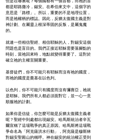
但是在哪裏呢？每個國都有一個首都，而祂的首
都是耶路撒冷，錫安。在希伯來文中，這個字的
意思是「路標」。所以，重要的不是地理位置，
而是祂權柄的標誌。因此，反猶太復國主義是對
神計劃、在屬靈上根深蒂固的反叛，是屬鬼魔
的。
就連一些相信聖經、相信耶穌的人，對錫安這個
問題也是盲目的。我們正接近耶穌需要落腳點的
時刻，當祂回來時，地點就變得重要了。這對於
確立祂的主權至關重要。
基督徒們，你不可能只有耶穌而沒有祂的國度，
而祂的國度是奠基在以色列。
以色列，你不可能只有國度而沒有彌賽亞，祂就
是耶穌。我們所有人都必須面對它，並一心一意
順服祂的計劃。
如果你是信徒，你怎麼可能是反猶太復國主義者
呢？聖經中到處都出現錫安。哈馬斯統治者辛瓦
爾宣稱了這場戰爭的真正原因。哈馬斯將這場戰
爭命名為「阿克薩洪水行動」，阿克薩是穆斯林
對錫安聖殿山的稱呼。神在錫安的統治權正受到