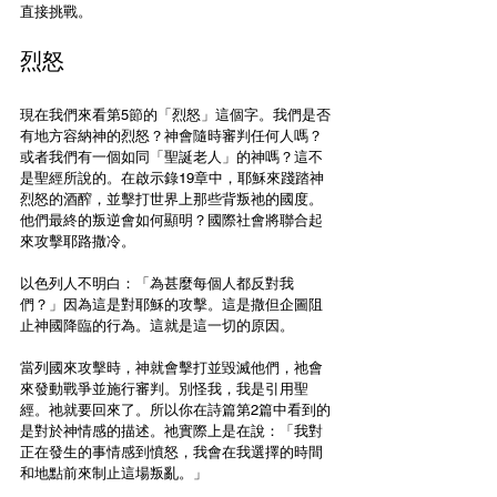
直接挑戰。
烈怒
現在我們來看第5節的「烈怒」這個字。我們是否
有地方容納神的烈怒？神會隨時審判任何人嗎？
或者我們有一個如同「聖誕老人」的神嗎？這不
是聖經所說的。在啟示錄19章中，耶穌來踐踏神
烈怒的酒醡，並擊打世界上那些背叛祂的國度。
他們最終的叛逆會如何顯明？國際社會將聯合起
來攻擊耶路撒冷。
以色列人不明白：「為甚麼每個人都反對我
們？」因為這是對耶穌的攻擊。這是撒但企圖阻
止神國降臨的行為。這就是這一切的原因。
當列國來攻擊時，神就會擊打並毀滅他們，祂會
來發動戰爭並施行審判。別怪我，我是引用聖
經。祂就要回來了。所以你在詩篇第2篇中看到的
是對於神情感的描述。祂實際上是在說：「我對
正在發生的事情感到憤怒，我會在我選擇的時間
和地點前來制止這場叛亂。」