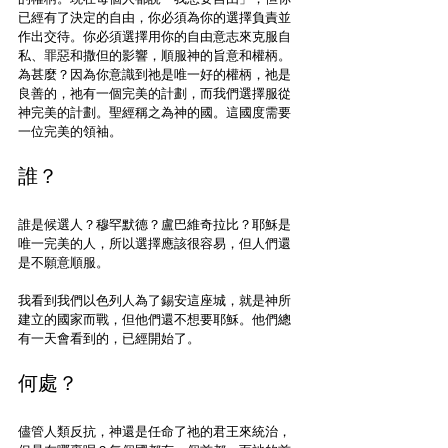
已經有了決定的自由，你必須為你的選擇負責並
作出交待。你必須選擇用你的自由意志來克服自
私、罪惡和撒但的影響，順服神的旨意和權柄。
為甚麼？因為你意識到祂是唯一好的權柄，祂是
良善的，祂有一個完美的計劃，而我們選擇服從
神完美的計劃。聖經稱之為神的國。這國度需要
一位完美的領袖。
誰？
誰是候選人？穆罕默德？盧巴維奇拉比？耶穌是
唯一完美的人，所以選擇應該很容易，但人們還
是不願意順服。
我看到我們以色列人為了錫安這座城，就是神所
建立的國家而戰，但他們還不想要耶穌。他們總
有一天會看到的，已經開始了。
何處？
儘管人類反抗，神還是任命了祂的君王來統治，