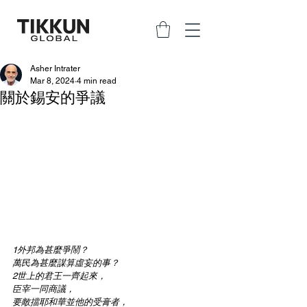
Asher Intrater
Mar 8, 2024
4 min read
關於錫安的爭議
1外邦為甚麼爭鬧？
萬民為甚麼謀算虛妄的事？
2世上的君王一齊起來，
臣宰一同商議，
要敵擋耶和華並他的受膏者，