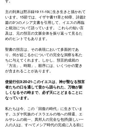
す。
主の到来は黙示録19:11-19に生き生きと描かれて
います。15節では、イザヤ書11章と63章、詩篇2
篇の3つのメシア文書を引用して、イエスの再臨
と統治について語っています。 これらの短い言
及は、元の預言の文脈全体を振り返って見るた
めのヒントでもあります。
聖書の預言は、その表現において多面的であ
り、何が起こるかについての完全な洞察を私た
ちに与えてくれます。しかし、預言的成就の
「方法」、時期」、順序には、いくつかの驚き
が含まれることがあります。
使徒行伝3:20-21-このイエスは、神が聖なる預言
者たちの口を通して昔から語られた、万物が新
しくなるその時まで、必ず天にとどまることに
なっています。
私たちは今、この「回復の時代」に生きていま
す。ユダヤ民族のイスラエルの地への帰還、エ
ルサレムの統一、異邦人の完全な包摂(新しい一
人の人)は、すべてメシア時代の完成に入る前に