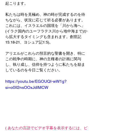
起こります。
私たちは時を見極め、神の時が完成するのを待
ちながら、状況に応じて祈る必要があります。
これには、イスラエルの国境を「川から海へ」
(イラク国内のユーフラテス川から地中海まで)か
ら拡大するタイミングも含まれます。創世記
15:18-21、ヨシュア記1:5)。
アリエルがこれらの預言的な聖書を開き、特に
この戦争の時期に、神の主権者の計画に関与
し、執り成し、信仰を持つように私たちを励ま
しているのを今日ご覧ください。
https://youtu.be/EGOUQI-wW1g?
si=o0Il2nsOOxJdIMCW
( あなたの言語でビデオ字幕を表示するには、ビ