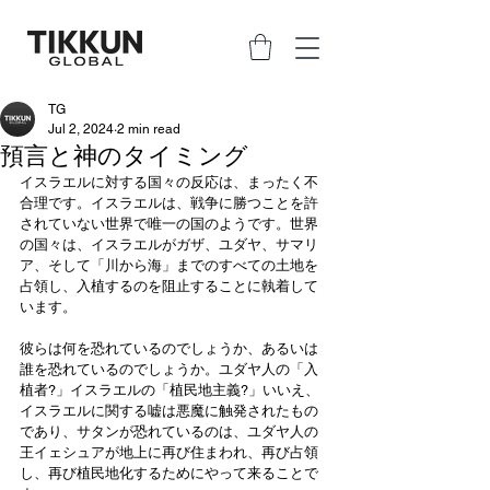
TG
Jul 2, 2024
2 min read
預言と神のタイミング
イスラエルに対する国々の反応は、まったく不
合理です。イスラエルは、戦争に勝つことを許
されていない世界で唯一の国のようです。世界
の国々は、イスラエルがガザ、ユダヤ、サマリ
ア、そして「川から海」までのすべての土地を
占領し、入植するのを阻止することに執着して
います。
彼らは何を恐れているのでしょうか、あるいは
誰を恐れているのでしょうか。ユダヤ人の「入
植者?」イスラエルの「植民地主義?」いいえ、
イスラエルに関する嘘は悪魔に触発されたもの
であり、サタンが恐れているのは、ユダヤ人の
王イェシュアが地上に再び住まわれ、再び占領
し、再び植民地化するためにやって来ることで