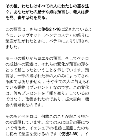
その後、わたしはすべての人にわたしの霊を注
ぐ。あなたがたの息子や娘は預言し、老人は夢
を見、青年は幻を見る。
この預言は、さらに
使徒2:1-18
に記されているよ
うに、シャヴオット（ペンテコステ）の祭りに
聖霊が注がれたときに、ペテロにより引用され
ました。
モーセの祈りからヨエルの預言、そしてペテロ
の成就への変遷は、それらの変化が預言の形を
とって起こったということを示しています。預
言は、一部の選ばれた神の人のみによってされ
る訳ではありません； 今や全ての人に与えられ
ている賜物（プレゼント）なのです。この変化
は、何もプレゼントを「叩き売り」しているの
ではなく、改善されたのであり、拡大志向、機
会の普遍化なのです。
そのあとペテロは、何故このことが起こり得た
のか説明しています。全ての人は自分の罪につ
いて悔改め、イェシュアの権威に屈服したのち
に初めて聖霊を受けるのです（
使徒2:38
）。イ