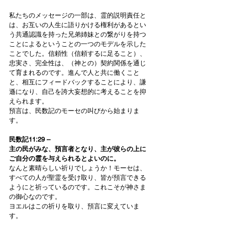
私たちのメッセージの一部は、霊的説明責任と
は、お互いの人生に語りかける権利があるとい
う共通認識を持った兄弟姉妹との繋がりを持つ
ことによるということの一つのモデルを示した
ことでした。信頼性（信頼するに足ること）、
忠実さ、完全性は、（神との）契約関係を通じ
て育まれるのです。進んで人と共に働くこと
と、相互にフィードバックすることにより、謙
遜になり、自己を誇大妄想的に考えることを抑
えられます。
預言は、民数記のモーセの叫びから始まりま
す。
民数記11:29 –
主の民がみな、預言者となり、主が彼らの上に
ご自分の霊を与えられるとよいのに。
なんと素晴らしい祈りでしょうか！モーセは、
すべての人が聖霊を受け取り、皆が預言できる
ようにと祈っているのです。これこそが神さま
の御心なのです。
ヨエルはこの祈りを取り、預言に変えていま
す。