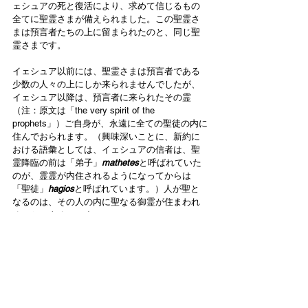
ェシュアの死と復活により、求めて信じるもの
全てに聖霊さまが備えられました。この聖霊さ
まは預言者たちの上に留まられたのと、同じ聖
霊さまです。
イェシュア以前には、聖霊さまは預言者である
少数の人々の上にしか来られませんでしたが、
イェシュア以降は、預言者に来られたその霊
（注：原文は「the very spirit of the 
prophets」）ご自身が、永遠に全ての聖徒の内に
住んでおられます。（興味深いことに、新約に
おける語彙としては、イェシュアの信者は、聖
霊降臨の前は「弟子」
mathetes
と呼ばれていた
のが、霊霊が内住されるようになってからは
「聖徒」
hagios
と呼ばれています。）人が聖と
なるのは、その人の内に聖なる御霊が住まわれ
ることによるのです。
預言の展開について、次の3段階にまとめること
ができます：
神の霊が預言者の上におられた
神の言葉が聖書に記された
神の霊が新しい契約の信者の内に住んでお
られる。
この預言の賜物に関する役割の膨張は、信仰共