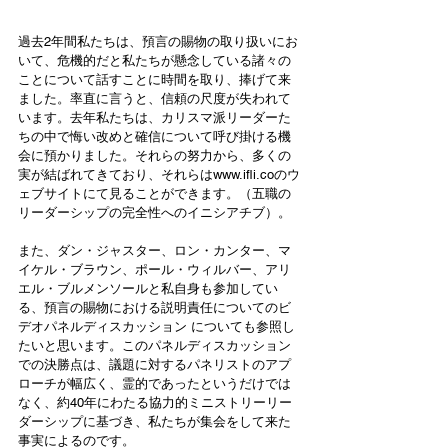
過去2年間私たちは、預言の賜物の取り扱いにお
いて、危機的だと私たちが懸念している諸々の
ことについて話すことに時間を取り、捧げて来
ました。率直に言うと、信頼の尺度が失われて
います。去年私たちは、カリスマ派リーダーた
ちの中で悔い改めと確信について呼び掛ける機
会に預かりました。それらの努力から、多くの
実が結ばれてきており、それらは
www.ifli.co
のウ
ェブサイトにて見ることができます。（五職の
リーダーシップの完全性へのイニシアチブ）。
また、ダン・ジャスター、ロン・カンター、マ
イケル・ブラウン、ポール・ウィルバー、アリ
エル・ブルメンソールと私自身も参加してい
る、預言の賜物における説明責任についての
ビ
デオパネルディスカッション
 についても参照し
たいと思います。このパネルディスカッション
での決勝点は、議題に対するパネリストのアプ
ローチが幅広く、霊的であったというだけでは
なく、約40年にわたる協力的ミニストリーリー
ダーシップに基づき、私たちが集会をして来た
事実によるのです。