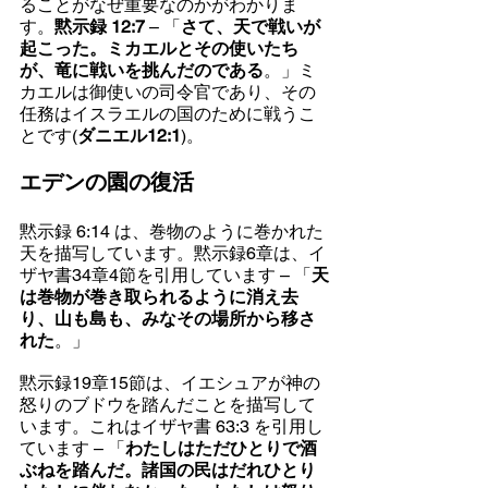
ることがなぜ重要なのかがわかりま
す。
黙示録 12:7
 – 「
さて、天で戦いが
起こった。ミカエルとその使いたち
が、竜に戦いを挑んだのである
。」ミ
カエルは御使いの司令官であり、その
任務はイスラエルの国のために戦うこ
とです(
ダニエル12:1
)。
エデンの園の復活
黙示録 6:14 は、巻物のように巻かれた
天を描写しています。黙示録6章は、イ
ザヤ書34章4節を引用しています – 「
天
は巻物が巻き取られるように消え去
り、山も島も、みなその場所から移さ
れた
。」
黙示録19章15節は、イエシュアが神の
怒りのブドウを踏んだことを描写して
います。これはイザヤ書 63:3 を引用し
ています – 「
わたしはただひとりで酒
ぶねを踏んだ。諸国の民はだれひとり