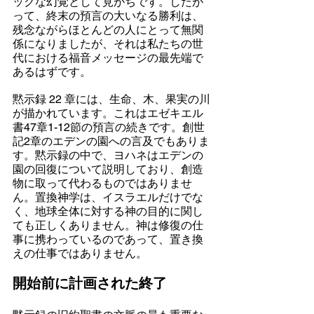
ックな幻覚として見がちです。したが
って、終末の預言の大いなる勝利は、
残念ながらほとんどの人にとって無関
係になりましたが、それは私たちの世
代における福音メッセージの最先端で
あるはずです。
黙示録 22 章には、生命、木、果実の川
が描かれています。これはエゼキエル
書47章1-12節の預言の続きです。創世
記2章のエデンの園への言及でもありま
す。黙示録の中で、ヨハネはエデンの
園の回復について説明しており、創造
物に取って代わるものではありませ
ん。置換神学は、イスラエルだけでな
く、地球全体に対する神の目的に関し
ても正しくありません。神は修復の仕
事に携わっているのであって、置き換
えの仕事ではありません。
開始前に計画された終了