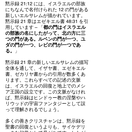
黙示録 21:12 には、イスラエルの部族
にちなんで名付けられた 12 の門がある
新しいエルサレムが描かれています。
黙示録 21 章はエゼキエル書 48:31 を引
用しています – 「
都の門はイスラエル
の部族の名にしたがって、北の方に三
つの門がある。ルベンの門が一つ、ユ
ダの門が一つ、レビの門が一つであ
る。
」
黙示録 21 章の新しいエルサレムの描写
全体を通して、イザヤ書、エゼキエル
書、ゼカリヤ書からの引用が数多くあ
ります。これらすべての記述の文脈
は、イスラエルの回復と地上でのメシ
ア王国の設立です。この文脈がなけれ
ば、黙示録はヒンドゥー教の涅槃やハ
リウッドの宇宙ファンタジーとして誤
って理解されるでしょう。
多くの善きクリスチャンは、黙示録を
聖書の回復というよりも、サイケデリ