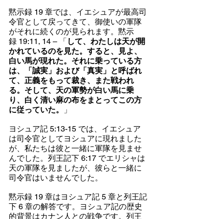
黙示録 19 章では、イエシュアが最高司
令官として戻ってきて、御使いの軍隊
がそれに続くのが見られます。黙示
録 19:11, 14 – 「
して、わたしは天が開
かれているのを見た。すると、見よ、
白い馬が現れた。それに乗っている方
は、「誠実」および「真実」と呼ばれ
て、正義をもって裁き、また戦われ
る。そして、天の軍勢が白い馬に乗
り、白く清い麻の布をまとってこの方
に従っていた。
」
ヨシュア記 5:13-15 では、イエシュア
は司令官としてヨシュアに現れました
が、私たちは彼と一緒に軍隊を見ませ
んでした。列王記下 6:17 でエリシャは
天の軍隊を見ましたが、彼らと一緒に
司令官はいませんでした。
黙示録 19 章はヨシュア記 5 章と列王記
下 6 章の解答です。ヨシュア記の歴史
的背景はカナン人との戦争です。列王