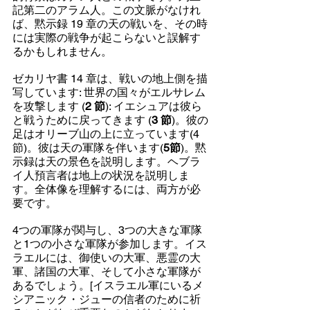
記第二のアラム人。この文脈がなけれ
ば、黙示録 19 章の天の戦いを、その時
には実際の戦争が起こらないと誤解す
るかもしれません。
ゼカリヤ書 14 章は、戦いの地上側を描
写しています: 世界の国々がエルサレム
を攻撃します (
2 節
): イエシュアは彼ら
と戦うために戻ってきます (
3 節
)。彼の
足はオリーブ山の上に立っています(4
節)。彼は天の軍隊を伴います(
5節
)。黙
示録は天の景色を説明します。ヘブラ
イ人預言者は地上の状況を説明しま
す。全体像を理解するには、両方が必
要です。
4つの軍隊が関与し、3つの大きな軍隊
と1つの小さな軍隊が参加します。イス
ラエルには、御使いの大軍、悪霊の大
軍、諸国の大軍、そして小さな軍隊が
あるでしょう。[イスラエル軍にいるメ
シアニック・ジューの信者のために祈