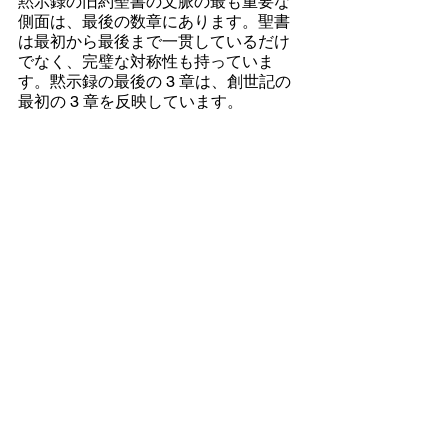
黙示録の旧約聖書の文脈の最も重要な
側面は、最後の数章にあります。聖書
は最初から最後まで一贯しているだけ
でなく、完璧な対称性も持っていま
す。黙示録の最後の 3 章は、創世記の
最初の 3 章を反映しています。
創世記の冒頭には、創造、エデンの園
の植付け、アダムとエバの結婚、そし
て蛇の勝利があります。黙示録の終わ
りには、新しい創造、エデンの園の回
復、イエシュアとその花嫁の結婚、そ
して蛇の敗北が見られます。創世記で
は、人は罪を犯します。黙示録 20 章 
(最後から 3 番目) では、罪は最後の裁
きに至ります。[黙示録20章は、創世記
3章の蛇は実際にはサタンであったと説
明しています。]
普通のエンジニア、建築家、請負業者
は、建物の最後のネジ、ワイヤー、細
部までが設計図に書き込まれるまで、
最初のレンガを敷いたり、最初のシャ