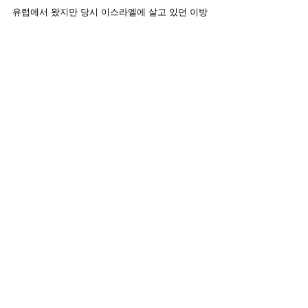
유럽에서 왔지만 당시 이스라엘에 살고 있던 이방
인들이었습니다. 사도행전 19장에서 사람들은 이
방인이었고, 모두 이스라엘 밖에서 일어났습니
다. 
오늘날 성령은 예슈아를 참되게 믿는 자들의 공동
체라면 언제 어디서나 구할 수 있습니다. 그러나 
저는 불이 처음 쏟아졌던 상황이 재현되는 날이 
머지않았다고 믿습니다. 그 불은 절기 기념과 관
련해서 예루살렘에 있는 메시아닉 유대인들에게 
다시 불이 떨어질 것입니다. 이 기대가 온 열방의 
기독교인들과 동역을 통해 공유된다면, 요엘과 시
몬 베드로(행 2:17)의 예언대로 강력한 부흥이 일
어날 것입니다. 주님께서 오시는 크고 두려운 날