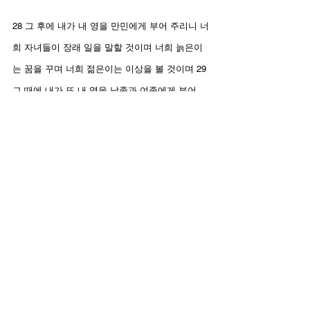
28 그 후에 내가 내 영을 만민에게 부어 주리니 너
희 자녀들이 장래 일을 말할 것이며 너희 늙은이
는 꿈을 꾸며 너희 젊은이는 이상을 볼 것이며 29 
그 때에 내가 또 내 영을 남종과 여종에게 부어 
줄 것이며 30 내가 이적을 하늘과 땅에 베풀리니 
곧 피와 불과 연기 기둥이라 31 여호와의 크고 두
려운 날이 이르기 전에 해가 어두워지고 달이 핏
빛 같이 변하려니와 32 누구든지 여호와의 이름
을 부르는 자는 구원을 얻으리니 이는 나 여호와
의 말대로 시온 산과 예루살렘에서 피할 자가 있
을 것임이요 남은 자 중에 나 여호와의 부름을 받
을 자가 있을 것임이니라
1 보라 그 날 곧 내가 유다와 예루살렘 가운데에