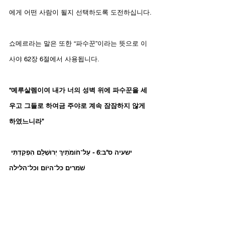
에게 어떤 사람이 될지 선택하도록 도전하십니다.
쇼메르라는 말은 또한 “파수꾼”이라는 뜻으로 이
사야 62장 6절에서 사용됩니다. 
“예루살렘이여 내가 너의 성벽 위에 파수꾼을 세
우고 그들로 하여금 주야로 계속 잠잠하지 않게 
하였느니라”
ישעיה ס''ב:6 - עַל־חֹומֹתַיִךְ יְרוּשָׁלַ͏ִם הִפְקַדְתִּי 
שֹׁמְרִים כָּל־הַיֹּום וְכָל־הַלַּיְלָה
데이비드 데미안과 함께 하는 “열방의 파수꾼”의 
친구들은 이 구절에서 사역 단체의 이름을 선택했