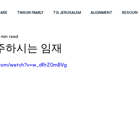
 ARE
TIKKUN FAMILY
TG JERUSALEM
ALIGNMENT
RESOUR
1 min read
주하시는 임재
e.com/watch?v=w_dRrZ0mBVg