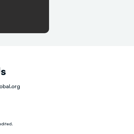
Us
obal.org
dited.