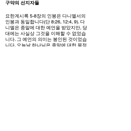
구약의 선지자들
요한계시록 5-8장의 인봉은 다니엘서의 
인봉과 동일합니다(단 8:26, 12:4, 9). 다
니엘은 종말에 대한 예언을 받았지만, 당
대에는 사실상 그것을 이해할 수 없었습
니다. 그 예언의 의미는 봉인된 것이었습
니다. 오늘날 하나님은 종말에 대한 목적
을 드러내기 시작하셨습니다. 그 봉인들
이 열리고 있는 것입니다.
요한계시록의 예언적 상징은 “갑자기 어
디서 나타난 신비주의”가 아니라, 앞선 
모든 선지자들의 절정이자 완성입니다.
요한계시록 4장의 보좌, 보석 같은 
하늘, 네 생물은 에스겔 1장에 있는 
것과 같습니다.
요한계시록 12장과 21장의 영화된 
신부는 시온의 딸과 이스라엘의 모
든 경건한 여성들과 연속선 상에 있
습니다(호세아 2:19).