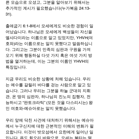
른 모습으로 오셨고, 그분을 알아보기 위해서는 
추가적인 계시가 필요했습니다(누가복음 24:13-
31).
출애굽기 6:1-8에서 모세에게도 비슷한 경험이 일
어났습니다. 하나님은 모세에게 백성들이 자신을 
엘샤다이라는 이름으로 알고 있었지만, YHVH(여
호와)라는 이름으로는 알지 못했다고 말씀하십니
다. 그리고는 그분이 민족의 심판과 구원을 가져
오기 위해 행동하실 다섯 가지 혹은 여섯 가지 방
법을 열거하는데, 이는 그분의 이름인 YHVH의 
특징입니다.
지금 우리도 비슷한 상황에 처해 있습니다. 우리
는 예수를 갈릴리 바다를 걷는 사람으로 알고 있
습니다. 그러나 우리는 그분을 하늘 군대의 지휘
관, 온 땅의 심판자, 하나님의 진노의 집행자, 전
능하시고 “판토크라틱” (모든 것을 다스리시는) 왕
인 여호와-예슈아로는 알지 못했습니다.
우리 앞에 닥친 사건에 대처하기 위해서는 예슈아
께서 누구신지에 대한 근본적인 이해의 변화가 필
요합니다. 이것이 밧모섬에서 요한에게 일어난 일
입니다. 욥도 회오리 바람으로, 모세는 불타는 떨