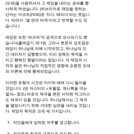
(모세)을 사용하셔서 그 재앙을 내리는 권세를 행
사하게 하셨습니다. (히브리어로 재앙을 뜻하는 
단어는 마코트(מכות)로 ‘치다, 때리다’라는 뜻입니
다. 따라서  ‘열 번의 타격’이라고 번역할 수도 있
습니다.)
재앙은 또한 “파괴자”의 공격으로 묘사되기도 했
습니다(출애굽기 12:13). 그러나 본문의 강조점은 
재앙이 하나님에 의해 시작되었고, 하나님의 인
간 대리자가 집행했으며, 미리 정해진 목적을 가
지고 행해진 형벌이라는 점입니다. 각 재앙의 시
작과 끝은 하나님의 직접적인 명령에 순종한 모세
와 아론에 의해 통제되었습니다.
이러한 유형의 사건은 마지막 때에 다시 돌아올 
것입니다. (댄 저스터의 <유월절, 계시록을 여는 
열쇠> 참조) 바로의 제국을 본뜬 사악한 적그리스
도 제국이 있을 것입니다. 하나님께서는 그 제국
을 멸망시키기 위해 거대한 심판을 내리실 것입니
다. 재앙의 목적은 크게 세 가지입니다.
악인들에게 임박한 저주를 경고합니다.
죄인들을 회개와 구원으로 인도합니다.