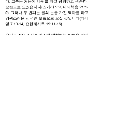
다. 그분은 처음에 나귀를 타고 평범하고 겸손한 
모습으로 오셨습니다(스가랴 9:9, 마태복음 21:1-
9). 그러나 두 번째는 불의 눈을 가진 백마를 타고 
영광스러운 신적인 모습으로 오실 것입니다(다니
엘 7:13-14, 요한계시록 19:11-16).
우리는 전염성 바이러스에 대처하는 방법을 알지 
못했습니다. 요한계시록은 자연의 3분의 1이 파괴
되고 인구의 3분의 1이 죽는다고 합니다(요한계
시록 9:13-18, 16:1-9)! 요한계시록의 사건을 이해
하려면 요한계시록의 예슈아를 알아야 합니다.
예슈아께서 처음 등장하셨을 당시 많은 유대인들
은 예슈아를 잘못 이해했습니다. 많은 기독교인들
도 두 번째 등장하시는 예슈아를 오해할 가능성
이 높습니다. 이것은 더 이상 이론적인 신학의 문
제가 아닙니다. 우리는 마지막 시대로 넘어가고 
있으며, 마지막 때 예슈아를 알아야 합니다.
모세는 애굽에서 바로와 맞서기 전에 여호와의 강
력한 심판과 구속의 방법을 이해해야 했습니다. 
우리도 종말에 직면하기 전 예슈아를 “여호와-예
수님”으로 이해해야 합니다. 여호와의 강력한 심
판과 구속의 방법도 예슈아의 이름 안에 있다는 