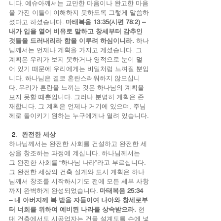
니다. 예슈아께서는 교만한 마음이나 완고한 마음
을 가진 이들이 이해하지 못하도록 그렇게 말씀하
셨다고 하셨습니다. 
마태복음 13:35(시편 78:2) – 
내가 입을 열어 비유로 말하고 창세부터 감추인 
것들을 드러내리라 함을 이루려 하심이니라.
 하나
님께서는 언제나 계획을 가지고 계셨습니다. 그 
계획은 우리가 보지 못하거나 영적으로 눈이 멀
어 있기 때문에 우리에게는 비밀처럼 느껴질 뿐입
니다. 하나님은 결코 혼란스러워하지 않으십니
다. 우리가 혼란을 느끼는 것은 하나님의 계획을 
보지 못할 때뿐입니다. 그러나 분명히 계획은 존
재합니다. 그 계획은 언제나 거기에 있으며, 주님
께로 돌이키기 원하는 누구에게나 열려 있습니다.
완전한 세상
하나님께서는 완전한 사회를 건설하고 완전한 세
상을 창조하는 과정에 계십니다. 하나님께서는 
그 완전한 사회를 “하나님 나라”라고 부르십니다. 
그 완전한 세상의 건축 설계와 도시 계획은 하나
님께서 창조를 시작하시기도 전에 모든 세부 사항
까지 완벽하게 완성되었습니다. 
마태복음 25:34 
– 내 아버지께 복 받을 자들이여 나아와 창세로부
터 너희를 위하여 예비된 나라를 상속받으라.
 현
대 건축에서도 시공업자는 건물 설계도를 손에 넣