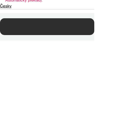
Automatický překlad).
Česky
Contact Us
Email:
info@tikkunglobal.org
Member