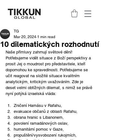
TG
Mar 20, 2024
1 min read
10 dilematických rozhodnutí
Naše přímluvy zahrnují světové dění! 
Potřebujeme vidět situace z Boží perspektivy a 
prosit Jej o moudrost pro představitele, kteří 
dopomohou ke spravedlnosti. Potřebujeme se 
učit reagovat na složité situace kvalitním 
analytickým, kritickým uvažováním. Zde je 
deset velmi obtížných dilemat, s nimiž se právě 
nyní potýká izraelská vláda:  
Zničení Hamásu v Rafahu,
evakuace občanů z oblasti Rafahu,
obrana hranic s Libanonem,
povolení ramadánových oslav,
humanitární pomoc v Gaze,
propuštění/vysvobození rukojmích,