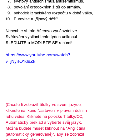
světový antisionismus/antisemitismus,
povolání ortodoxních židů do armády,
schodek izraelského rozpočtu v době války,
Eurovize a „říjnový déšť“.
Nenechte si toto Ašerovo vyučování ve 
Světovém vysílání tento týden uniknout. 
SLEDUJTE a MODLETE SE s námi!
https://www.youtube.com/watch?
v=jNyrfO1d9Zk
(Chcete-li zobrazit titulky ve svém jazyce, 
klikněte na ikonu Nastavení v pravém dolním 
rohu videa. Klikněte na položku Titulky/CC, 
Automatický překlad a vyberte svůj jazyk. 
Možná budete muset kliknout na "Angličtina 
(automaticky generované)", aby se zobrazil 