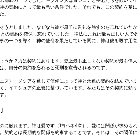
の部族の一つでした。ギブオン人はヨシュアと長老たちを欺いて
神の契約にとって最も悪い条件でした。それでも、この契約を基
た。
そうとしました。なぜなら彼が息子に割礼を施すのを忘れていた
は神との契約を確保し忘れていました。律法によれば最も正しい人で
事の一つを導く、神の使命を果たしている間に、神は彼を殺す用
ょうか？力は契約にあります。史上最も正しくない契約が最も偉
は、自分の契約を忘れると死刑を宣告されるのです。
エス）・メシアを通じて信仰によって神と永遠の契約を結んでい
く、イエシュアの正義に基づいています。私たちはその契約に頼
す。
力
のに触れます。神は愛です（1ヨハネ4章）。愛には関係が求めら
。契約とは長期的な関係を約束することです。それは、その関係