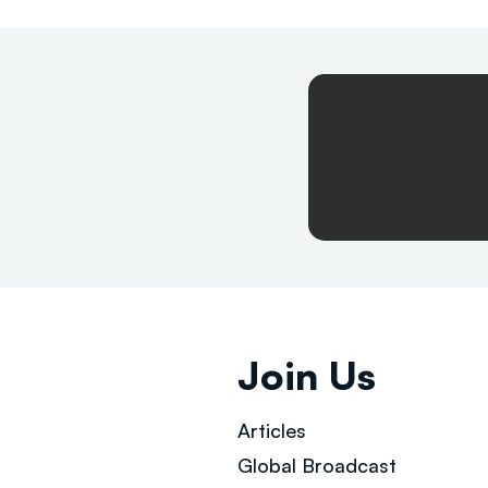
Join Us
Articles
Global Broad
cast