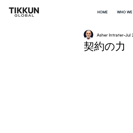
HOME
WHO WE
Asher Intrater
Jul
契約の力