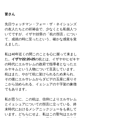
皆さん
先日ウォッチマン・フォー・ザ・ネイションズ
の友人たちとの祈祷会で、少なくとも私個人つ
いてですが、イザヤ22章の「杭の預言」につい
て、成就の時に至ったという、確かな感覚を覚
えました。
私は40年近くの間このことを心に握って来まし
た。
イザヤ22:20-25
の杭とは、イザヤやヒゼキヤ
の時代にエルサレムの政府で指導者となったエ
ルヤキムという人物について言及しています。
杭はまた、やがて杭に架けられるため来られ、
その後にエルサレムからダビデの玉座に座りそ
こから治められる、イェシュアの十字架の象徴
でもあります。
私が思うに、この杭は、信仰によりエルサレム
とイェシュアについての預言に立っている、終
末時代におけるメシアニックジューをも表して
います。どちらにせよ、私はこの聖句はエルサ