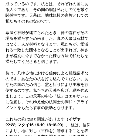
成っているのです。杭とは、それぞれの国にあ
る人々であり、その間の綱は私たちの間を繋ぐ
関係性です。天幕は、地球規模の家族としての
私たちそのものなのです。
幕屋や神殿が建てられたとき、神の臨在がその
場所を満たすため来ました。真の天幕は石材で
はなく、人が材料となります。私たちが、愛溢
れる一致した団体となることが出来れば、神さ
まが格別に今までなかった様な方法で私たちを
満たしてくださると信じます。
杭は、凡ゆる地における信仰による相続請求な
のです。あなたの杭を打ち込んでください。あ
なたの国のため信じ、霊と祈りにより主権を行
使するのです。私たちの天幕を広げ、綱を強め
ましょう。この天幕の中心「杭」はエルサレム
に位置し、それゆえ他の杭同士の調和・アライ
メントをもたらす事の援助となります。
これらの杭は鍵と関連があります（
イザヤ
22:22; マタイ16:16-19; 18:18-20
）。 杭は、信仰
により、地に対し（主権を）請求することを表