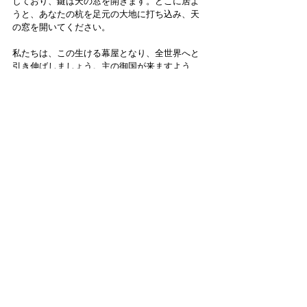
しており、鍵は天の窓を開きます。どこに居よ
うと、あなたの杭を足元の大地に打ち込み、天
の窓を開いてください。
私たちは、この生ける幕屋となり、全世界へと
引き伸ばしましょう。主の御国が来ますよう
に、そして天で成るように、この地でも、主の
御心がなりますように。主の栄光が天幕を満た
しますように。
イェシュアの愛にあって。
アシェル
日本語
Contact Us