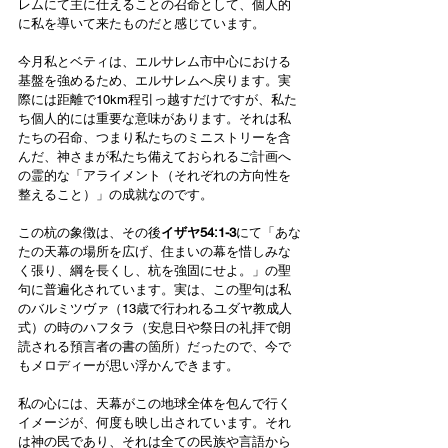
レムにて主に仕えることの召命として、個人的
に私を導いて来たものだと感じています。
今月私とベティは、エルサレム市中心における
基盤を強めるため、エルサレムへ戻ります。実
際には距離で10km程引っ越すだけですが、私た
ち個人的には重要な意味があります。それは私
たちの召命、つまり私たちのミニストリーを含
んだ、神さまが私たち備えておられるご計画へ
の霊的な「アライメント（それぞれの方向性を
整えること）」の成就なのです。
この杭の象徴は、その後
イザヤ54:1-3
にて「あな
たの天幕の場所を広げ、住まいの幕を惜しみな
く張り、綱を長くし、杭を強固にせよ。」の聖
句に普遍化されています。実は、この聖句は私
のバルミツヴァ（13歳で行われるユダヤ教成人
式）の時のハフタラ（安息日や祭日の礼拝で朗
読される預言者の書の箇所）だったので、今で
もメロディーが思い浮かんできます。
私の心には、天幕がこの地球全体を包んで行く
イメージが、何度も映し出されています。それ
は神の民であり、それは全ての民族や言語から