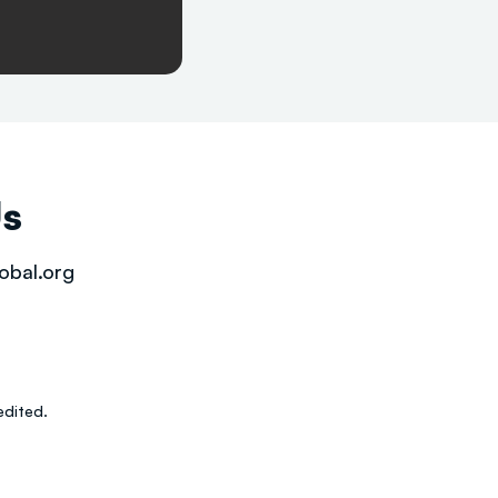
Us
obal.org
dited.