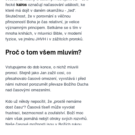
řecké
 kairos
 označují načasování události, ke 
které má dojít v daném okamžiku - „teď“.
Skutečnost, že v porovnání s věčnou 
přirozeností Boha je čas relativní, je velice 
významným principem. Setkáme se s tím v 
mnoha knihách, v mluvnici Bible, v moderní 
fyzice, ve jménu JHVH i v zážitcích proroků.
Proč o tom všem mluvím?
Vstupujeme do dob konce, o nichž mluvili 
proroci. Stejně jako Jan zažil cosi, co 
přesahovalo časové omezení, vyvstává i před 
námi nutnost porozumět převaze Božího Ducha 
nad časovými omezeními.
Kdo už někdy nepocítil, že „prostě nemáme 
dost času“? Časová tíseň může vyvolat 
frustraci, bezmocnost a zoufalství. Boží moc 
nám však pomáhá nebýt otroky svých rozvrhů. 
Naše časové možnosti jsou v Božích rukou 
(Žalm 31:16, Český studijní překlad).