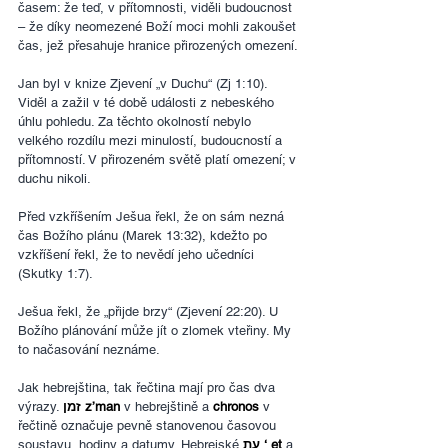
časem: že teď, v přítomnosti, viděli budoucnost 
– že díky neomezené Boží moci mohli zakoušet 
čas, jež přesahuje hranice přirozených omezení.
Jan byl v knize Zjevení „v Duchu“ (Zj 1:10). 
Viděl a zažil v té době události z nebeského 
úhlu pohledu. Za těchto okolností nebylo 
velkého rozdílu mezi minulostí, budoucností a 
přítomností. V přirozeném světě platí omezení; v 
duchu nikoli.
Před vzkříšením Ješua řekl, že on sám nezná 
čas Božího plánu (Marek 13:32), kdežto po 
vzkříšení řekl, že to nevědí jeho učedníci 
(Skutky 1:7).
Ješua řekl, že „přijde brzy“ (Zjevení 22:20). U 
Božího plánování může jít o zlomek vteřiny. My 
to načasování neznáme.
Jak hebrejština, tak řečtina mají pro čas dva 
výrazy. 
זמן z’man
 v hebrejštině a 
chronos
 v 
řečtině označuje pevně stanovenou časovou 
soustavu, hodiny a datumy. Hebrejské 
עת ‘ et
 a 