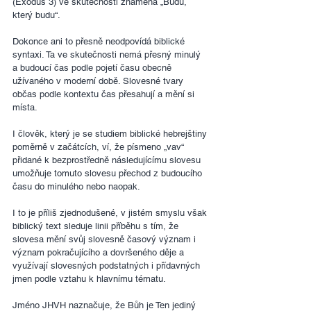
(Exodus 3) ve skutečnosti znamená „Budu, 
který budu“.
Dokonce ani to přesně neodpovídá biblické 
syntaxi. Ta ve skutečnosti nemá přesný minulý 
a budoucí čas podle pojetí času obecně 
užívaného v moderní době. Slovesné tvary 
občas podle kontextu čas přesahují a mění si 
místa.
I člověk, který je se studiem biblické hebrejštiny 
poměrně v začátcích, ví, že písmeno „vav“ 
přidané k bezprostředně následujícímu slovesu 
umožňuje tomuto slovesu přechod z budoucího 
času do minulého nebo naopak.
I to je příliš zjednodušené, v jistém smyslu však 
biblický text sleduje linii příběhu s tím, že 
slovesa mění svůj slovesně časový význam i 
význam pokračujícího a dovršeného děje a 
využívají slovesných podstatných i přídavných 
jmen podle vztahu k hlavnímu tématu.
Jméno JHVH naznačuje, že Bůh je Ten jediný 