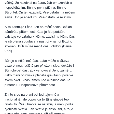
věčný, že nezávisí na časových omezeních a 
nepodléhá jim. Bůh je první příčina. Bůh je 
Stvořitel. On je nezávislý. Vše ostatní na něčem 
závisí. On je absolutní. Vše ostatní je relativní.
A to zahrnuje i čas. Ten se mění podle Božích 
záměrů a přítomnosti. Čas je Mu poddán, 
existuje ve vztahu k Němu, závisí na Něm. Čas 
je stvořená soustava a nástroj v rámci Božího 
stvoření. Bůh může měnit čas i období (Daniel 
2:21).
Bůh je silnější než čas. Jako může silákova 
paže ohnout lučiště pro přiložení šípu, dokáže i 
Bůh ohýbat čas, aby vyhovoval Jeho záměru. 
Jako mění obrovská planeta gravitační pole ve 
svém okolí, vnáší změnu do okolního času a 
prostoru i Hospodinova přítomnost.
Zní to sice na první pohled tajemně a 
iracionálně, ale odpovídá to Einsteinově teorii 
relativity. Čas i hmota se natahují a mění podle 
rychlosti světla. Jen světlo je absolutní, a to je 
fyzikálním ekvivalentem Boží přítomnosti. 