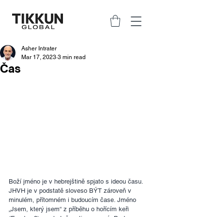
Asher Intrater
Mar 17, 2023
3 min read
Čas
Boží jméno je v hebrejštině spjato s ideou času. 
JHVH je v podstatě sloveso BÝT zároveň v 
minulém, přítomném i budoucím čase. Jméno 
„Jsem, který jsem“ z příběhu o hořícím keři 