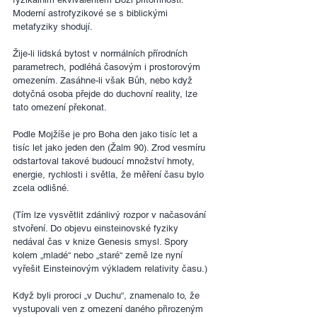
Moderní astrofyzikové se s biblickými 
metafyziky shodují.
Žije-li lidská bytost v normálních přírodních 
parametrech, podléhá časovým i prostorovým 
omezením. Zasáhne-li však Bůh, nebo když 
dotyčná osoba přejde do duchovní reality, lze 
tato omezení překonat.
Podle Mojžíše je pro Boha den jako tisíc let a 
tisíc let jako jeden den (Žalm 90). Zrod vesmíru 
odstartoval takové budoucí množství hmoty, 
energie, rychlosti i světla, že měření času bylo 
zcela odlišné.
(Tím lze vysvětlit zdánlivý rozpor v načasování 
stvoření. Do objevu einsteinovské fyziky 
nedával čas v knize Genesis smysl. Spory 
kolem „mladé“ nebo „staré“ země lze nyní 
vyřešit Einsteinovým výkladem relativity času.)
Když byli proroci „v Duchu“, znamenalo to, že 
vystupovali ven z omezení daného přirozeným 