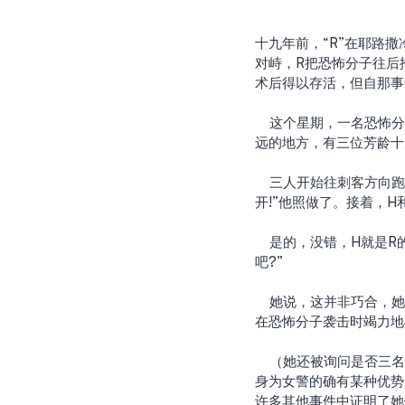
十九年前，“R”在耶路撒
对峙，R把恐怖分子往后
术后得以存活，但自那事
    这个星期，一名恐怖分子在我们家附近的街道上刺伤了一名路人。人们开始大喊：“恐怖分子伤人啦!”离事件不
远的地方，有三位芳龄十
    三人开始往刺客方向跑去，他们眼见着受害者正与恐怖分子力搏。其中一名女兵“H”对受害者喊着:“把他推
开!”他照做了。接着，
    是的，没错，H就是R的女儿。第一次袭击发生在她父亲身上时，她只有六个月大。她被问及“这也太凑巧了
吧?”
    她说，这并非巧合，她在父亲的价值观中长大。每个星期，她都会听到父述说对圣地的爱、无私、克服恐惧、
在恐怖分子袭击时竭力地
    （她还被询问是否三名士兵都是“女孩”。她说她们有时会听到一些评论，说她们应该回去待在厨房。但她说，
身为女警的确有某种优势
许多其他事件中证明了她