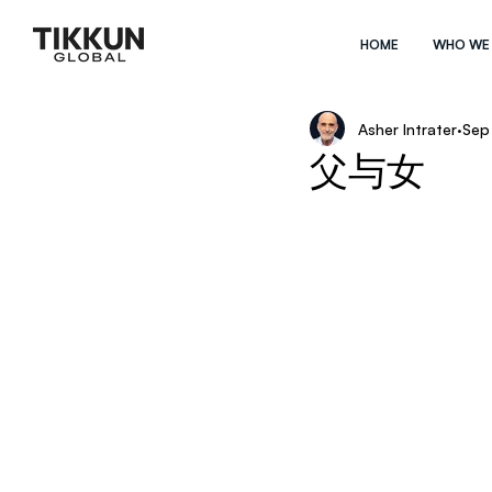
HOME
WHO WE
Asher Intrater
Sep 
父与女