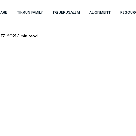
 ARE
TIKKUN FAMILY
TG JERUSALEM
ALIGNMENT
RESOUR
17, 2021
1 min read