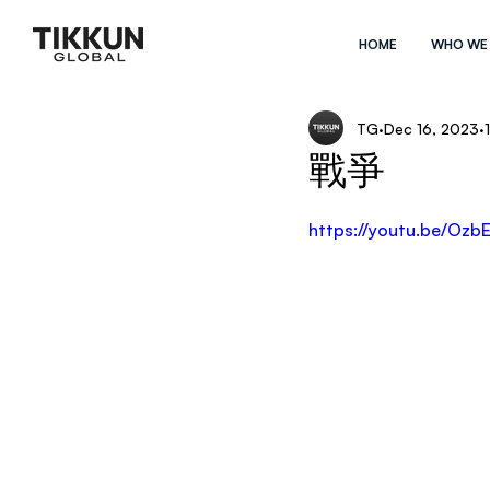
HOME
WHO WE
TG
Dec 16, 2023
戰爭
https://youtu.be/Ozb