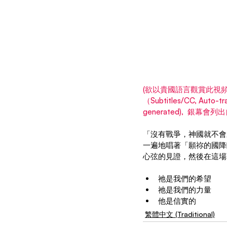
(欲以貴國語言觀賞此視頻,
（Subtitles/CC, Aut
generated),  銀幕
「沒有戰爭，神國就不會來
一遍地唱著「願祢的國降
心弦的見證，然後在這場
祂是我們的希望
祂是我們的力量
他是信實的
繁體中文 (Traditional)