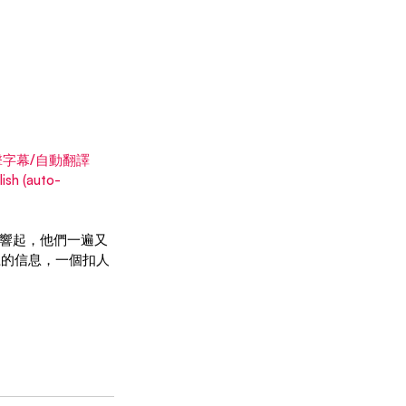
點擊字幕/自動翻譯
h (auto-
靈裏響起，他們一遍又
上的信息，一個扣人