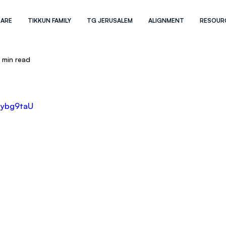
 ARE
TIKKUN FAMILY
TG JERUSALEM
ALIGNMENT
RESOUR
1 min read
Eybg9taU