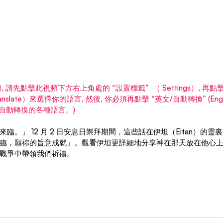
 請先點擊此視頻下方右上角處的 “設置標籤”  （ Settings）, 再
o-translate）來選擇你的語言, 然後, 你必須再點擊 “英文/自動轉換” (Englis
會列出自動轉換的各種語言。)
臨。」 12 月 2 日安息日崇拜期間，這些話在伊坦（Eitan）的
臨，願祢的旨意成就」。觀看伊坦更詳細地分享神在那天放在他心
戰爭中帶領我們祈禱。