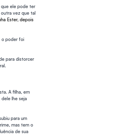
 que ele pode ter 
 outra vez que tal 
ha Ester, depois 
 o poder foi 
e para distorcer 
al.
ta. A filha, em 
dele lhe seja 
ubiu para um 
crime, mas tem o 
luência de sua 