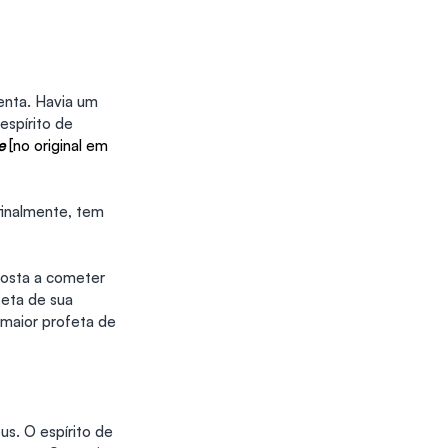
nta. Havia um 
spírito de 
e
 [no original em 
 finalmente, tem 
posta a cometer 
feta de sua 
 maior profeta de 
us. O espírito de 