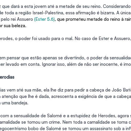
 que dará a esta jovem até a metade de seu reino. Considerando
e toda a região Israel-Palestina, essa afirmação é bizarra. A única
 pelo rei Assuero 
(Ester 5.6)
, que prometeu metade do reino à rain
or sua beleza.
odes, o poder foi usado para o mal. No caso de Ester e Assuero,
m pensar que estão apenas se divertindo, o poder da sensualidad
er levado em conta. Ignorar isso, além de não ser inocente, é imor
Herodias
as vem até sua mãe, ela lhe diz para pedir a cabeça de João Batis
a atenção que lhe é dada, acrescenta a exigência de que a cabeça 
 uma bandeja.
om a sensualidade de Salomé e a estupidez de Herodes, agora s
 carnalidade se tornou um crime. Nem toda a carnalidade se torna 
 egocentrismo bobo de Salomé se tornou um assassinato sob a inf