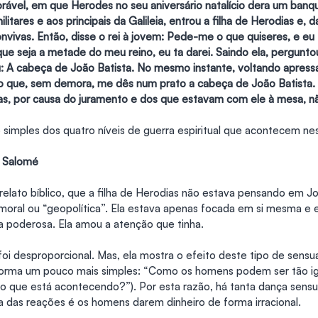
rável, em que Herodes no seu aniversário natalício dera um banq
 militares e aos principais da Galileia, entrou a filha de Herodias e,
vivas. Então, disse o rei à jovem: Pede-me o que quiseres, e eu t
ue seja a metade do meu reino, eu ta darei. Saindo ela, pergunto
u: A cabeça de João Batista. No mesmo instante, voltando apres
ero que, sem demora, me dês num prato a cabeça de João Batista. 
s, por causa do juramento e dos que estavam com ele à mesa, não
simples dos quatro níveis de guerra espiritual que acontecem nest
e Salomé
 relato bíblico, que a filha de Herodias não estava pensando em J
moral ou “geopolítica”. Ela estava apenas focada em si mesma e 
ra poderosa. Ela amou a atenção que tinha.
oi desproporcional. Mas, ela mostra o efeito deste tipo de sensua
orma um pouco mais simples: “Como os homens podem ser tão ig
 que está acontecendo?”). Por esta razão, há tanta dança sensua
ma das reações é os homens darem dinheiro de forma irracional.