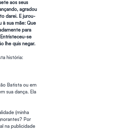
uete aos seus 
 dançando, agradou 
o darei. E jurou-
u à sua mãe: Que 
sadamente para 
Entristeceu-se 
 lhe quis negar.
a história:
oão Batista ou em 
em sua dança. Ela 
lidade (minha 
norantes? Por 
l na publicidade 