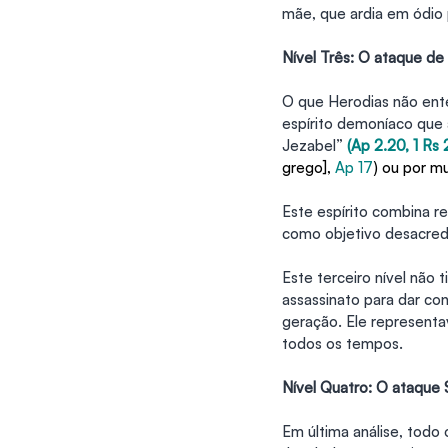
mãe, que ardia em ódio 
Nível Três: O ataque de
O que Herodias não ent
espírito demoníaco que 
Jezabel” 
(Ap 2.20, 1 Rs 
grego], 
Ap 17
) ou por m
Este espírito combina reb
como objetivo desacredi
Este terceiro nível não
assassinato para dar co
geração. Ele representa
todos os tempos.
Nível Quatro: O ataque 
Em última análise, todo 