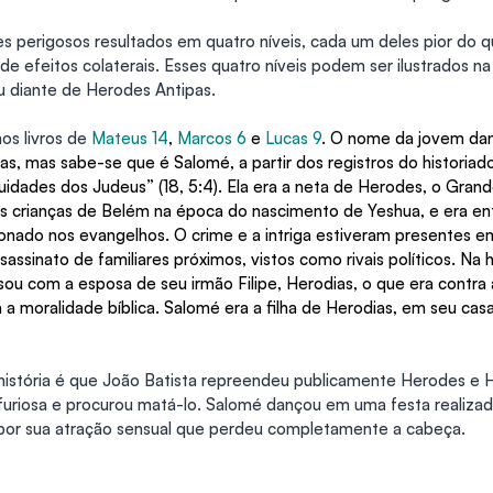
s perigosos resultados em quatro níveis, cada um deles pior do q
 efeitos colaterais. Esses quatro níveis podem ser ilustrados na h
u diante de Herodes Antipas.
os livros de 
Mateus 14
, 
Marcos 6
 e 
Lucas 9
. O nome da jovem dan
s, mas sabe-se que é Salomé, a partir dos registros do historiado
uidades dos Judeus” (18, 5:4). Ela era a neta de Herodes, o Grand
s crianças de Belém na época do nascimento de Yeshua, e era en
nado nos evangelhos. O crime e a intriga estiveram presentes em
sassinato de familiares próximos, vistos como rivais políticos. Na h
u com a esposa de seu irmão Filipe, Herodias, o que era contra a 
a a moralidade bíblica. Salomé era a filha de Herodias, em seu cas
istória é que João Batista repreendeu publicamente Herodes e H
furiosa e procurou matá-lo. Salomé dançou em uma festa realizad
 por sua atração sensual que perdeu completamente a cabeça.