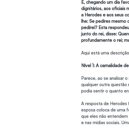
E, chegando um dia favo
dignitários, aos oficiais
a Herodes e aos seus con
lhe: Se pedires mesmo q
pedirei? Esta responde
junto do rei, disse: Qu
profundamente o rei; ma
Aqui está uma descrição 
Nível 1: A carnalidade d
Parece, ao se analisar o
qualquer outra questão 
podia sentir o quanto e
A resposta de Herodes f
esposa coloca de uma f
que eles não entendem o
e nas mídias sociais. U