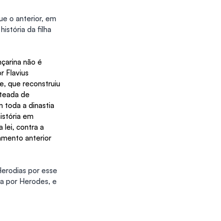
ue o anterior, em 
istória da filha 
çarina não é 
r Flavius 
e, que reconstruiu 
teada de 
 toda a dinastia 
istória em 
lei, contra a 
amento anterior 
erodias por esse 
a por Herodes, e 