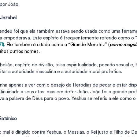
por João.
 Jezabel
endeu foi que ela também estava sendo usada como uma ferrame
a empoderava. Este espírito é frequentemente referido como o “e
21)
. Ele também é citado como a “Grande Meretriz” (
porne megal
uitos outros nomes.
elião, espírito de divisão, falsa espiritualidade, pecado sexual e,
tar a autoridade masculina e a autoridade moral profética.
 tinha apenas a ver com o desejo de Herodias de pecar e estar dis
ntinuidade a seus atos, mas em deter João. João foi o grande pro
va a palavra de Deus para o povo. Yeshua se referiu a ele como o
Satânico
o mal é dirigido contra Yeshua, o Messias, o Rei justo e Filho de De