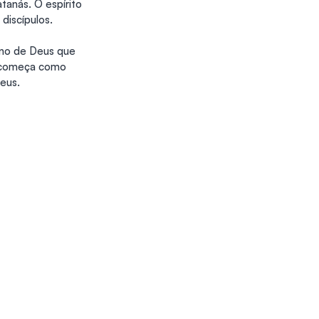
anás. O espírito 
discípulos.
ino de Deus que 
e começa como 
eus.