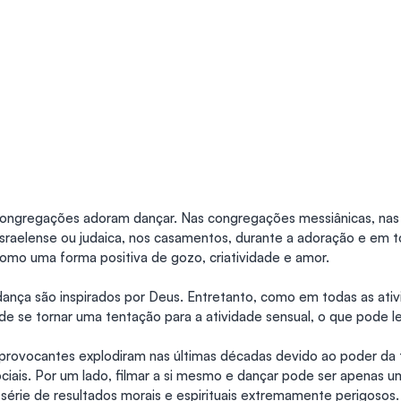
ongregações adoram dançar. Nas congregações messiânicas, nas i
 israelense ou judaica, nos casamentos, durante a adoração e em to
 como uma forma positiva de gozo, criatividade e amor.
dança são inspirados por Deus. Entretanto, como em todas as ativ
 de se tornar uma tentação para a atividade sensual, o que pode l
provocantes explodiram nas últimas décadas devido ao poder da 
ociais. Por um lado, filmar a si mesmo e dançar pode ser apenas u
 série de resultados morais e espirituais extremamente perigosos.