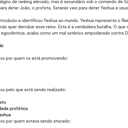
aligno de ranking elevado, mas é secundário sob o comando de Sat
ara deter João, o profeta. Satanás veio para deter Yeshua e seus 
introduziu e identificou Yeshua ao mundo. Yeshua representa o Re
ás quer derrubar esse reino. Esta é a verdadeira batalha. O qu
e egocêntrica, acaba como um mal satânico empoderado contra D
s:
stos por quem os está promovendo:
tos pelo que está sendo realizado:
nato
dade profética
Yeshua
stos por quem estava sendo atacado: