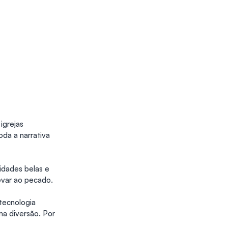
grejas 
da a narrativa 
idades belas e 
evar ao pecado.
tecnologia 
ma diversão. Por 