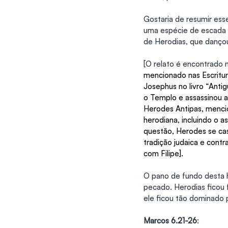
Gostaria de resumir esse
uma espécie de escada de
de Herodias, que danço
[O relato é encontrado n
mencionado nas Escritura
Josephus no livro “Antig
o Templo e assassinou a
Herodes Antipas, mencio
herodiana, incluindo o as
questão, Herodes se caso
tradição judaica e contr
com Filipe].
O pano de fundo desta h
pecado. Herodias ficou 
ele ficou tão dominado
Marcos 6.21-26
: