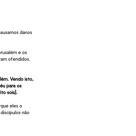
 causamos danos 
rusalém e os 
aram ofendidos.
ém. Vendo isto, 
éu para os 
to sois].
que eles o 
discípulos não 