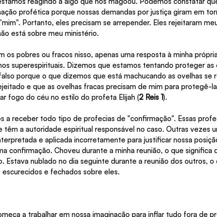
estamos reagindo a algo que nos magoou. Podemos constatar qu
nação profética porque nossas demandas por justiça giram em tor
 "mim". Portanto, eles precisam se arrepender. Eles rejeitaram me
mão está sobre meu ministério.
os pobres ou fracos nisso, apenas uma resposta à minha própria
os superespirituais. Dizemos que estamos tentando proteger as o
 falso porque o que dizemos que está machucando as ovelhas se 
rejeitado e que as ovelhas fracas precisam de mim para protegê-la
r fogo do céu no estilo do profeta Elijah (
2 Reis 1
).
 a receber todo tipo de profecias de "confirmação". Essas profe
têm a autoridade espiritual responsável no caso. Outras vezes u
nterpretada e aplicada incorretamente para justificar nossa posiçã
ma confirmação. Choveu durante a minha reunião, o que significa q
 Estava nublado no dia seguinte durante a reunião dos outros, o q
o escurecidos e fechados sobre eles.
começa a trabalhar em nossa imaginação para inflar tudo fora de p