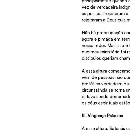
principalmente quando 
vez de verdadeira indig
as pessoas rejeitaram a
rejeitaram a Deus cuja 
Não há preocupação com 
agora é pintada em term
nosso redor. Mas isso é
que meu ministério foi 
discípulos queriam chama
A essa altura começamos
vêm de pessoas não que 
profética verdadeira é i
circunstância se torna u
estava sendo derramado.
os céus espirituais estã
III. Vingança Psíquica
A essa altura, Satanás 