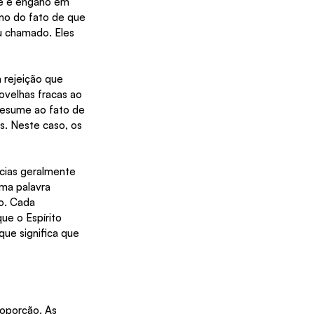
e é engano em 
no do fato de que 
u chamado. Eles 
 rejeição que 
velhas fracas ao 
resume ao fato de 
s. Neste caso, os 
cias geralmente 
ma palavra 
o. Cada 
ue o Espírito 
ue significa que 
roporção. As 