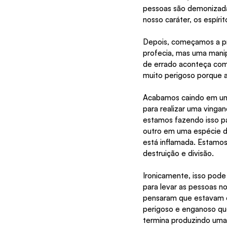
pessoas são demonizada
nosso caráter, os espír
Depois, começamos a pro
profecia, mas uma mani
de errado aconteça com 
muito perigoso porque a
Acabamos caindo em uma
para realizar uma vingan
estamos fazendo isso pa
outro em uma espécie de
está inflamada. Estamos
destruição e divisão.
Ironicamente, isso pod
para levar as pessoas n
pensaram que estavam ex
perigoso e enganoso qu
termina produzindo uma 