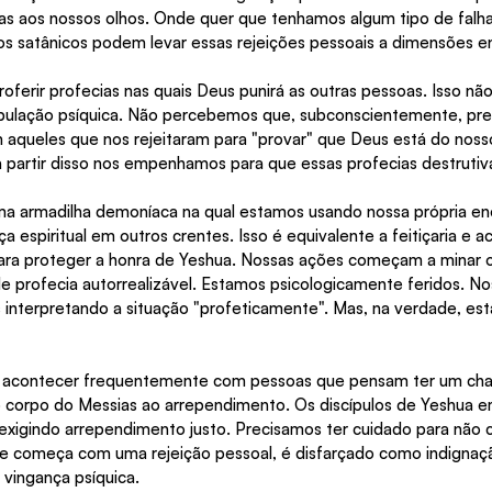
s aos nossos olhos. Onde quer que tenhamos algum tipo de falha
itos satânicos podem levar essas rejeições pessoais a dimensões 
ferir profecias nas quais Deus punirá as outras pessoas. Isso nã
pulação psíquica. Não percebemos que, subconscientemente, pre
aqueles que nos rejeitaram para "provar" que Deus está do nosso 
 partir disso nos empenhamos para que essas profecias destruti
 armadilha demoníaca na qual estamos usando nossa própria ener
ça espiritual em outros crentes. Isso é equivalente a feitiçaria e 
ra proteger a honra de Yeshua. Nossas ações começam a minar o 
 profecia autorrealizável. Estamos psicologicamente feridos. No
 interpretando a situação "profeticamente". Mas, na verdade, e
e acontecer frequentemente com pessoas que pensam ter um cha
o corpo do Messias ao arrependimento. Os discípulos de Yeshua e
igindo arrependimento justo. Precisamos ter cuidado para não ca
e começa com uma rejeição pessoal, é disfarçado como indignaçã
vingança psíquica.