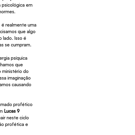
 psicológica em 
enormes.
o é realmente uma 
cisamos que algo 
lado. Isso é 
vas se cumpram.
gia psíquica 
achamos que 
ministério do 
ssa imaginação 
stamos causando 
mado profético 
m 
Lucas 9
ir neste ciclo 
o profética e 