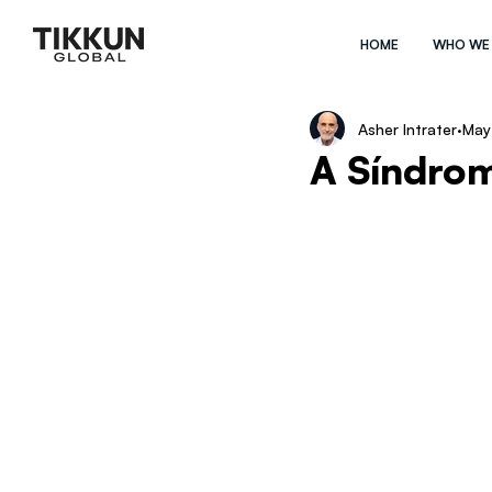
HOME
WHO WE
Asher Intrater
May
A Síndrom