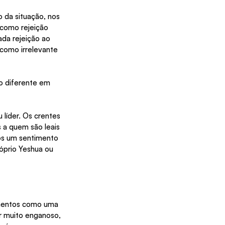
 da situação, nos 
 como rejeição 
ada rejeição ao 
 como irrelevante 
o diferente em 
líder. Os crentes 
a quem são leais 
mos um sentimento 
óprio Yeshua ou 
imentos como uma 
r muito enganoso, 