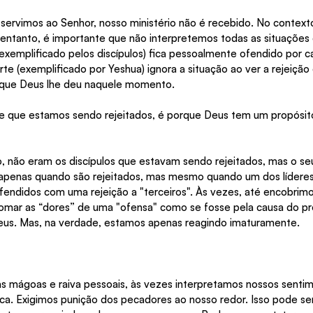
servimos ao Senhor, nosso ministério não é recebido. No contexto
 entanto, é importante que não interpretemos todas as situações
(exemplificado pelos discípulos) fica pessoalmente ofendido por c
forte (exemplificado por Yeshua) ignora a situação ao ver a rejeição
r que Deus lhe deu naquele momento.
e que estamos sendo rejeitados, é porque Deus tem um propósit
não eram os discípulos que estavam sendo rejeitados, mas o seu 
apenas quando são rejeitados, mas mesmo quando um dos líderes 
 ofendidos com uma rejeição a "terceiros". Às vezes, até encobri
tomar as “dores” de uma "ofensa" como se fosse pela causa do pr
eus. Mas, na verdade, estamos apenas reagindo imaturamente.
as mágoas e raiva pessoais, às vezes interpretamos nossos sent
ica. Exigimos punição dos pecadores ao nosso redor. Isso pode se