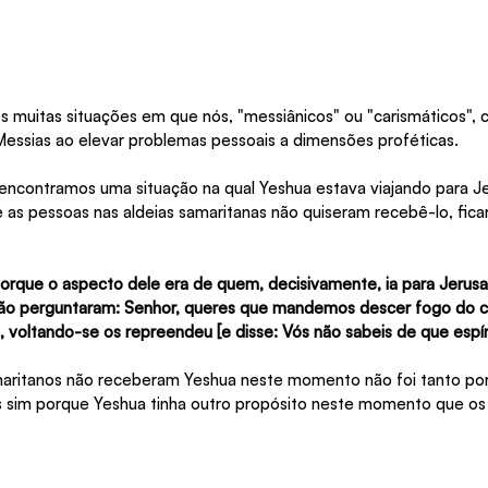
s muitas situações em que nós, "messiânicos" ou "carismáticos",
Messias ao elevar problemas pessoais a dimensões proféticas.
ncontramos uma situação na qual Yeshua estava viajando para Je
e as pessoas nas aldeias samaritanas não quiseram recebê-lo, fic
rque o aspecto dele era de quem, decisivamente, ia para Jerusal
João perguntaram: Senhor, queres que mandemos descer fogo do c
 voltando-se os repreendeu [e disse: Vós não sabeis de que espíri
maritanos não receberam Yeshua neste momento não foi tanto por
 sim porque Yeshua tinha outro propósito neste momento que os 