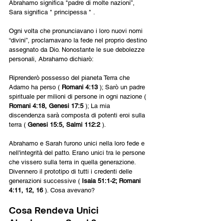
Abrahamo significa "padre di molte nazioni”, 
Sara significa " principessa " .
Ogni volta che pronunciavano i loro nuovi nomi 
“divini”, proclamavano la fede nel proprio destino 
assegnato da Dio. Nonostante le sue debolezze 
personali, Abrahamo dichiarò:
Riprenderò possesso del pianeta Terra che 
Adamo ha perso ( 
Romani 4:13 
); Sarò un padre 
spirituale per milioni di persone in ogni nazione ( 
Romani 4:18, Genesi 17:5 
); La mia 
discendenza sarà composta di potenti eroi sulla 
terra ( 
Genesi 15:5, Salmi 112:2 
).
Abrahamo e Sarah furono unici nella loro fede e 
nell'integrità del patto. Erano unici tra le persone 
che vissero sulla terra in quella generazione. 
Divennero il prototipo di tutti i credenti delle 
generazioni successive ( 
Isaia 51:1-2; Romani 
4:11, 12, 16 
). Cosa avevano?
Cosa Rendeva Unici 