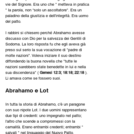
vie del Signore. Era uno che " metteva in pratica 
" la parola, non “solo un ascoltatore". Era un 
paladino della giustizia e dell'integrità. Era uomo 
del patto.
I rabbini si chiesero perché Abrahamo avesse 
discusso con Dio per la salvezza dei Gentili di 
Sodoma. La loro risposta fu che egli aveva già 
preso sul serio la sua vocazione di "padre di 
molte nazioni". Voleva iniziare il suo destino 
diffondendo la buona novella che "tutte le 
nazioni sarebbero state benedette in lui e nella 
sua discendenza" ( 
Genesi 12:3; 18:18; 22:18 
). 
Li amava come se fossero suoi.
Abrahamo e Lot
In tutta la storia di Abrahamo, c'è un paragone 
con suo nipote Lot. I due uomini rappresentano 
due tipi di credenti: uno impegnato nel patto; 
l'altro che scende a compromessi con la 
carnalità. Erano entrambi credenti; entrambi " 
salvati " nel linguaggio del Nuovo Patto. 