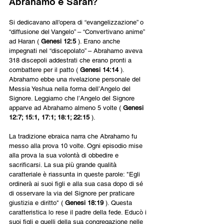
Abrahamo e Sarah?
Si dedicavano all'opera di “evangelizzazione” o 
“diffusione del Vangelo” – “Convertivano anime” 
ad Haran ( 
Genesi 12:5 
). Erano anche 
impegnati nel “discepolato” – Abrahamo aveva 
318 discepoli addestrati che erano pronti a 
combattere per il patto ( 
Genesi 14:14 
). 
Abrahamo ebbe una rivelazione personale del 
Messia Yeshua nella forma dell’Angelo del 
Signore. Leggiamo che l’Angelo del Signore 
apparve ad Abrahamo almeno 5 volte ( 
Genesi 
12:7; 15:1, 17:1; 18:1; 22:15 
).
La tradizione ebraica narra che Abrahamo fu 
messo alla prova 10 volte. Ogni episodio mise 
alla prova la sua volontà di obbedire e 
sacrificarsi. La sua più grande qualità 
caratteriale è riassunta in queste parole: "Egli 
ordinerà ai suoi figli e alla sua casa dopo di sé 
di osservare la via del Signore per praticare 
giustizia e diritto" ( 
Genesi 18:19 
). Questa 
caratteristica lo rese il padre della fede. Educò i 
suoi figli e quelli della sua congregazione nelle 