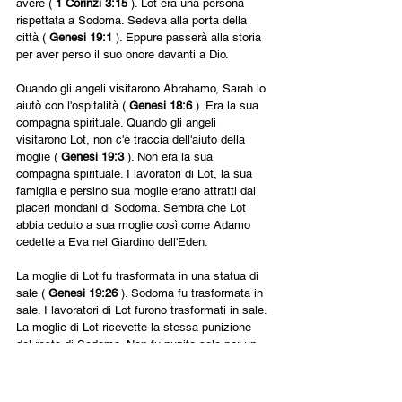
avere ( 
1 Corinzi 3:15 
). Lot era una persona 
rispettata a Sodoma. Sedeva alla porta della 
città ( 
Genesi 19:1 
). Eppure passerà alla storia 
per aver perso il suo onore davanti a Dio.
Quando gli angeli visitarono Abrahamo, Sarah lo 
aiutò con l'ospitalità ( 
Genesi 18:6 
). Era la sua 
compagna spirituale. Quando gli angeli 
visitarono Lot, non c'è traccia dell'aiuto della 
moglie ( 
Genesi 19:3 
). Non era la sua 
compagna spirituale. I lavoratori di Lot, la sua 
famiglia e persino sua moglie erano attratti dai 
piaceri mondani di Sodoma. Sembra che Lot 
abbia ceduto a sua moglie così come Adamo 
cedette a Eva nel Giardino dell'Eden.
La moglie di Lot fu trasformata in una statua di 
sale ( 
Genesi 19:26 
). Sodoma fu trasformata in 
sale. I lavoratori di Lot furono trasformati in sale. 
La moglie di Lot ricevette la stessa punizione 
del resto di Sodoma. Non fu punita solo per un 
istante di curiosità. Si voltò indietro perché 
aveva vissuto la sua vita secondo i valori 
mondani di Sodoma. Dio non distrugge le 