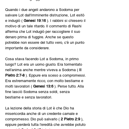
Quando i due angeli andarono a Sodoma per 
salvare Lot dall'imminente distruzione, Lot esitò 
e indugiò ( 
Genesi 19:16 
). I rabbini si chiesero il 
motivo di un tale ritardo. Il commento di Rashi 
afferma che Lot indugiò per raccogliere il suo 
denaro prima di fuggire. Anche se questo 
potrebbe non essere del tutto vero, c'è un punto 
importante da considerare.
Cosa stava facendo Lot a Sodoma, in primo 
luogo? Lot era un uomo giusto. Era tormentato 
nell'anima anche mentre viveva a Sodoma ( 
II 
Pietro 2:7-8 
). Eppure era sceso a compromessi. 
Era estremamente ricco, con molto bestiame e 
molti lavoratori ( 
Genesi 13:6 
). Perse tutto. Alla 
fine lasciò Sodoma senza soldi, senza 
bestiame e senza lavoratori.
La lezione della storia di Lot è che Dio ha 
misericordia anche di un credente carnale e 
compromesso. Dio può salvarlo ( 
2 Pietro 2:9 
), 
eppure perderà tutta l'eredità che avrebbe potuto 