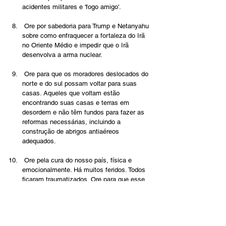
acidentes militares e 'fogo amigo'.
 Ore por sabedoria para Trump e Netanyahu 
sobre como enfraquecer a fortaleza do Irã 
no Oriente Médio e impedir que o Irã 
desenvolva a arma nuclear.
 Ore para que os moradores deslocados do 
norte e do sul possam voltar para suas 
casas. Aqueles que voltam estão 
encontrando suas casas e terras em 
desordem e não têm fundos para fazer as 
reformas necessárias, incluindo a 
construção de abrigos antiaéreos 
adequados.
 Ore pela cura do nosso país, física e 
emocionalmente. Há muitos feridos. Todos 
ficaram traumatizados. Ore para que esse 
trauma não leve à amargura e à depressão, 
mas sim à esperança e à salvação, ao Pai 
das misericórdias, o Deus de todo conforto.
Português