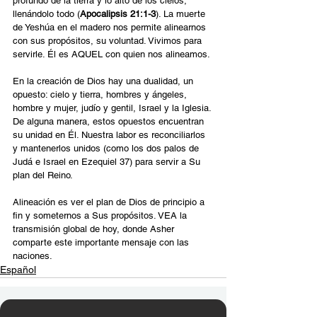
profundo de la tierra y lo alto de los cielos, 
llenándolo todo (
Apocalipsis 21:1-3
). La muerte 
de Yeshúa en el madero nos permite alinearnos 
con sus propósitos, su voluntad. Vivimos para 
servirle. Él es AQUEL con quien nos alineamos.
En la creación de Dios hay una dualidad, un 
opuesto: cielo y tierra, hombres y ángeles, 
hombre y mujer, judío y gentil, Israel y la Iglesia. 
De alguna manera, estos opuestos encuentran 
su unidad en Él. Nuestra labor es reconciliarlos 
y mantenerlos unidos (como los dos palos de 
Judá e Israel en Ezequiel 37) para servir a Su 
plan del Reino.
Alineación es ver el plan de Dios de principio a 
fin y someternos a Sus propósitos. VEA la 
transmisión global de hoy, donde Asher 
comparte este importante mensaje con las 
naciones.
Español