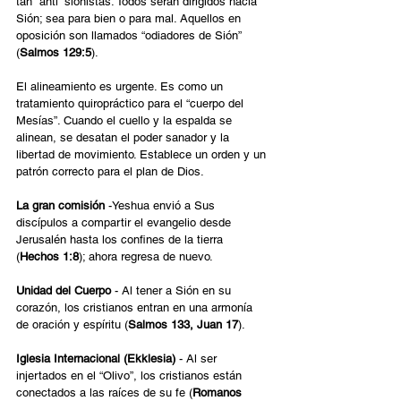
tan “anti” sionistas. Todos serán dirigidos hacia 
Sión; sea para bien o para mal. Aquellos en 
oposición son llamados “odiadores de Sión” 
(
Salmos 129:5
).
El alineamiento es urgente. Es como un 
tratamiento quiropráctico para el “cuerpo del 
Mesías”. Cuando el cuello y la espalda se 
alinean, se desatan el poder sanador y la 
libertad de movimiento. Establece un orden y un 
patrón correcto para el plan de Dios.
La gran comisión
 -Yeshua envió a Sus 
discípulos a compartir el evangelio desde 
Jerusalén hasta los confines de la tierra 
(
Hechos 1:8
); ahora regresa de nuevo.
Unidad del Cuerpo
 - Al tener a Sión en su 
corazón, los cristianos entran en una armonía 
de oración y espíritu (
Salmos 133, Juan 17
).
Iglesia Internacional (Ekklesia)
 - Al ser 
injertados en el “Olivo”, los cristianos están 
conectados a las raíces de su fe (
Romanos 