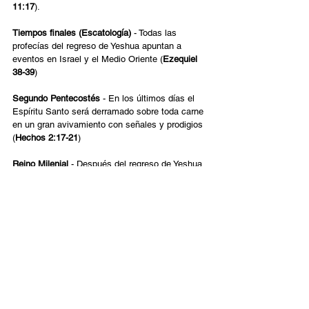
11:17
).
Tiempos finales (Escatología)
 - Todas las 
profecías del regreso de Yeshua apuntan a 
eventos en Israel y el Medio Oriente (
Ezequiel 
38-39
)
Segundo Pentecostés
 - En los últimos días el 
Espíritu Santo será derramado sobre toda carne 
en un gran avivamiento con señales y prodigios 
(
Hechos 2:17-21
)
Reino Milenial
 - Después del regreso de Yeshua 
habrá un gobierno mundial de paz y prosperidad 
con Jerusalén como su capital (
Isaías 2:1-4
).
Nueva Creación
 - Al final de la biblia vemos el 
paraíso restaurado en un mundo perfecto 
cuando la Jerusalén celestial desciende a la 
tierra (
Apocalipsis 21-22
).
Por favor oren con nosotros para que se cumpla 
este Alineamiento de Sión.
Español