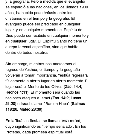
y la geografía. Pero a medida que el evangelio 
se esparció a las naciones, en los últimos 1900 
años, ha habido poco énfasis entre los 
cristianos en el tiempo y la geografía. El 
evangelio puede ser predicado en cualquier 
lugar, y en cualquier momento; el Espíritu de 
Dios puede ser recibido en cualquier momento y 
en cualquier lugar. El Espíritu Santo no tiene un 
cuerpo terrenal específico, sino que habita 
dentro de todos nosotros.
Sin embargo, mientras nos acercamos al 
regreso de Yeshúa, el tiempo y la geografía 
volverán a tomar importancia. Yeshúa regresará 
físicamente a cierto lugar en cierto momento. El 
lugar será el Monte de los Olivos (
Zac. 14.4; 
Hechos 1:11
). El momento será cuando las 
naciones ataquen a Israel (
Zac. 14:2; Lucas 
21:20
) e Israel clame: "Baruch Haba" (
Salmos 
118:26, Mateo 23:39
)
En la Torá las fiestas se llaman מועד mo'ed, 
cuyo significando es “tiempo señalado”. En los 
Profetas, cada promesa espiritual está 