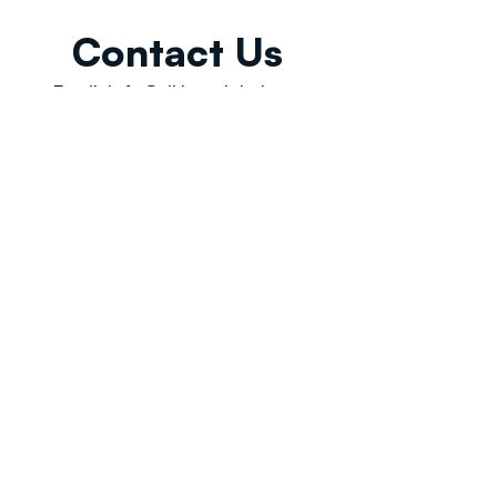
Contact Us
Email:
info@tikkunglobal.org
Member
Accredited.
Copyright © 2026
Tikkun Global
. All rights reserved
|
Privacy Policy | Developed by
Oceans