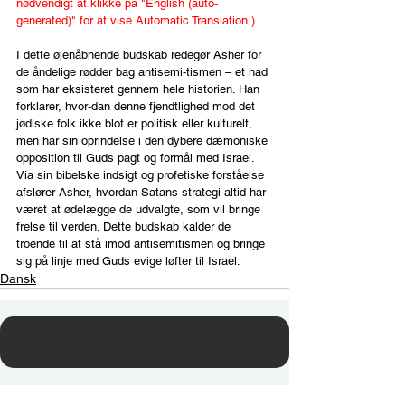
nødvendigt at klikke på "English (auto-
generated)" for at vise Automatic Translation.)
I dette øjenåbnende budskab redegør Asher for 
de åndelige rødder bag antisemi-tismen – et had 
som har eksisteret gennem hele historien. Han 
forklarer, hvor-dan denne fjendtlighed mod det 
jødiske folk ikke blot er politisk eller kulturelt, 
men har sin oprindelse i den dybere dæmoniske 
opposition til Guds pagt og formål med Israel. 
Via sin bibelske indsigt og profetiske forståelse 
afslører Asher, hvordan Satans strategi altid har 
været at ødelægge de udvalgte, som vil bringe 
frelse til verden. Dette budskab kalder de 
troende til at stå imod antisemitismen og bringe 
sig på linje med Guds evige løfter til Israel.
Dansk