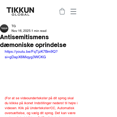
TG
Nov 16, 2025
1 min read
Antisemitismens
dæmoniske oprindelse
https://youtu.be/FqTjzK7Bm9Q?
si=gDapX6Miqyg3WCKG
(For at se videoundertekster på dit sprog skal 
du klikke på ikonet Indstillinger nederst til højre i 
videoen. Klik på Undertekster/CC, Automatisk 
oversættelse, og vælg dit sprog. Det kan være 