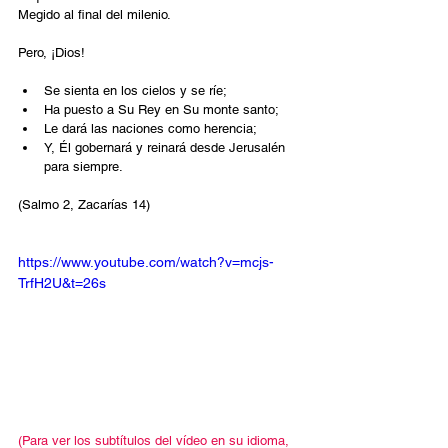
Megido al final del milenio.
Pero, ¡Dios!
Se sienta en los cielos y se ríe;
Ha puesto a Su Rey en Su monte santo;
Le dará las naciones como herencia;
Y, Él gobernará y reinará desde Jerusalén 
para siempre.
(Salmo 2, Zacarías 14)
https://www.youtube.com/watch?v=mcjs-
TrfH2U&t=26s
(Para ver los subtítulos del vídeo en su idioma, 