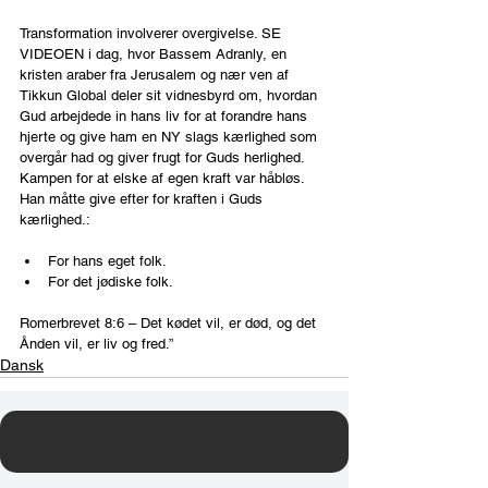
Transformation involverer overgivelse. SE 
VIDEOEN i dag, hvor Bassem Adranly, en 
kristen araber fra Jerusalem og nær ven af 
Tikkun Global deler sit vidnesbyrd om, hvordan 
Gud arbejdede in hans liv for at forandre hans 
hjerte og give ham en NY slags kærlighed som 
overgår had og giver frugt for Guds herlighed. 
Kampen for at elske af egen kraft var håbløs.
Han måtte give efter for kraften i Guds 
kærlighed.:
For hans eget folk.
For det jødiske folk.
Romerbrevet 8:6 – Det kødet vil, er død, og det 
Ånden vil, er liv og fred.”
Dansk