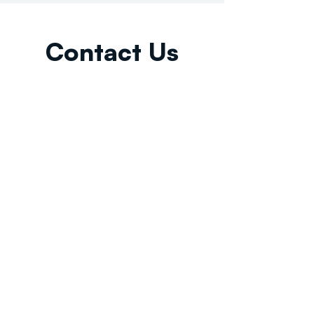
Contact Us
Email:
info@tikkunglobal.org
Member
Accredited.