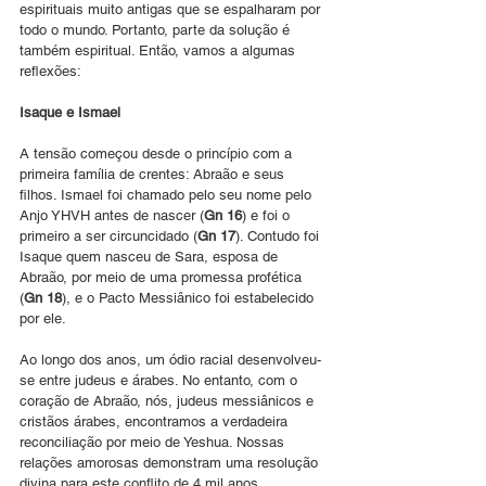
espirituais muito antigas que se espalharam por 
todo o mundo. Portanto, parte da solução é 
também espiritual. Então, vamos a algumas 
reflexões:
Isaque e Ismael
A tensão começou desde o princípio com a 
primeira família de crentes: Abraão e seus 
filhos. Ismael foi chamado pelo seu nome pelo 
Anjo YHVH antes de nascer (
Gn 16
) e foi o 
primeiro a ser circuncidado (
Gn 17
). Contudo foi 
Isaque quem nasceu de Sara, esposa de 
Abraão, por meio de uma promessa profética 
(
Gn 18
), e o Pacto Messiânico foi estabelecido 
por ele.
Ao longo dos anos, um ódio racial desenvolveu-
se entre judeus e árabes. No entanto, com o 
coração de Abraão, nós, judeus messiânicos e 
cristãos árabes, encontramos a verdadeira 
reconciliação por meio de Yeshua. Nossas 
relações amorosas demonstram uma resolução 
divina para este conflito de 4 mil anos.