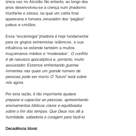
única vez no Alcorão. No entanto, ao longo dos 
anos desenvolveu-se a crença num jihadismo 
triunfante e zeloso, na qual um califa final 
apareceria e tomaria Jerusalém dos “pagãos” 
judeus e cristãos.
Essa “escatologia” jihadista é hoje fundamental 
para os grupos extremistas islâmicos, e sua 
influência se estende também a muitos 
muçulmanos médios e “moderados”.
 O conflito 
é de natureza apocalíptica e, portanto, muito 
assustador. Estamos enfrentando guerras 
iminentes nas quais um grande número de 
pessoas pode ser morto. O “futuro” está sobre 
nós agora.
Por esta razão, é tão importante ajudara
preparar e capacitar as pessoas, apresentando 
ensinamentos bíblicos claros e equilibrados 
sobre o fim dos tempos. Que Deus nos dê a 
humildade, sabedoria e coragem para fazê-lo.
Decadência
Moral