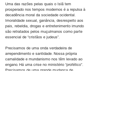
Uma das razões pelas quais o Islã tem 
prosperado nos tempos modernos é a repulsa à 
decadência moral da sociedade ocidental. 
Imoralidade sexual, ganância, desrespeito aos 
pais, rebeldia, drogas e entretenimento imundo 
são retratados pelos muçulmanos como parte 
essencial de “cristãos e judeus”.
Precisamos de uma onda verdadeira de 
arrependimento e santidade. Nossa própria 
carnalidade e mundanismo nos têm levado ao 
engano. Há uma crise no ministério “profético”. 
Precisamos de uma grande mudança de 
paradigma e da palavra de Deus para esta 
geração. 
Que Deus nos conceda uma direção clara dos 
céus para nos ajustarmos a este tempo intenso 
e perturbador na história! 
No amor de Yeshua,
Asher Intrater
Presidente do Tikkun Global