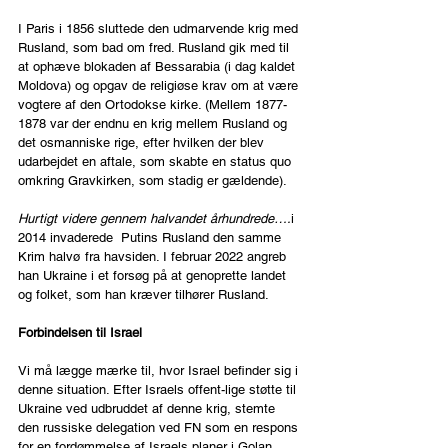
I Paris i 1856 sluttede den udmarvende krig med 
Rusland, som bad om fred. Rusland gik med til 
at ophæve blokaden af Bessarabia (i dag kaldet 
Moldova) og opgav de religiøse krav om at være 
vogtere af den Ortodokse kirke. (Mellem 1877-
1878 var der endnu en krig mellem Rusland og 
det osmanniske rige, efter hvilken der blev 
udarbejdet en aftale, som skabte en status quo 
omkring Gravkirken, som stadig er gældende).
Hurtigt videre gennem halvandet århundrede….
i 
2014 invaderede  Putins Rusland den samme 
Krim halvø fra havsiden. I februar 2022 angreb 
han Ukraine i et forsøg på at genoprette landet 
og folket, som han kræver tilhører Rusland.
Forbindelsen til Israel
Vi må lægge mærke til, hvor Israel befinder sig i 
denne situation. Efter Israels offent-lige støtte til 
Ukraine ved udbruddet af denne krig, stemte 
den russiske delegation ved FN som en respons 
for en fordømmelse af Israels planer i Golan 