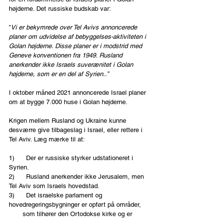
højderne. Det russiske budskab var: 
”
Vi er bekymrede over Tel Avivs annoncerede 
planer om udvidelse af bebyggelses-aktiviteten i 
Golan højderne. Disse planer er i modstrid med 
Geneve konventionen fra 1949. Rusland 
anerkender ikke Israels suverænitet i Golan 
højderne, som er en del af Syrien..”
I oktober måned 2021 annoncerede Israel planer 
om at bygge 7.000 huse i Golan højderne.
Krigen mellem Rusland og Ukraine kunne 
desværre give tilbageslag i Israel, eller rettere i 
Tel Aviv. Læg mærke til at:
1)      Der er russiske styrker udstationeret i 
Syrien.
2)      Rusland anerkender ikke Jerusalem, men 
Tel Aviv som Israels hovedstad.
3)      Det israelske parlament og 
hovedregeringsbygninger er opført på områder, 
       som tilhører den Ortodokse kirke og er 