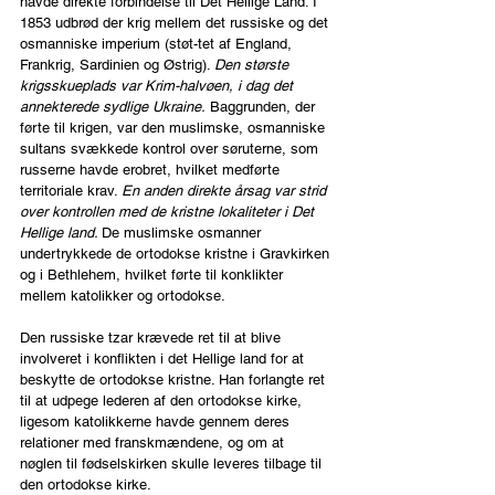
havde direkte forbindelse til Det Hellige Land. I 
1853 udbrød der krig mellem det russiske og det 
osmanniske imperium (støt-tet af England, 
Frankrig, Sardinien og Østrig). 
Den største 
krigsskueplads var Krim-halvøen, i dag det 
annekterede sydlige Ukraine.
 Baggrunden, der 
førte til krigen, var den muslimske, osmanniske 
sultans svækkede kontrol over søruterne, som 
russerne havde erobret, hvilket medførte 
territoriale krav. 
En anden direkte årsag var strid 
over kontrollen med de kristne lokaliteter i Det 
Hellige land. 
De muslimske osmanner 
undertrykkede de ortodokse kristne i Gravkirken 
og i Bethlehem, hvilket førte til konklikter 
mellem katolikker og ortodokse.
Den russiske tzar krævede ret til at blive 
involveret i konflikten i det Hellige land for at 
beskytte de ortodokse kristne. Han forlangte ret 
til at udpege lederen af den ortodokse kirke, 
ligesom katolikkerne havde gennem deres 
relationer med franskmændene, og om at 
nøglen til fødselskirken skulle leveres tilbage til 
den ortodokse kirke.