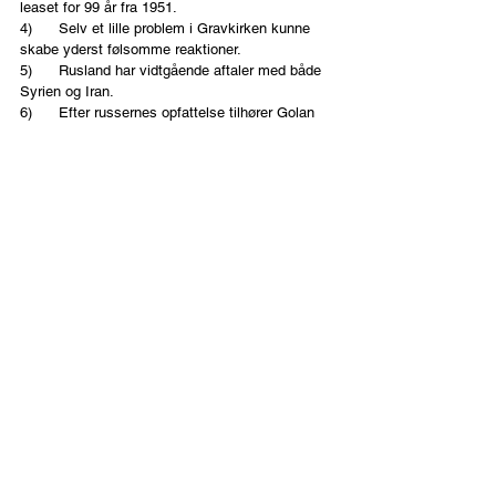
leaset for 99 år fra 1951.
4)      Selv et lille problem i Gravkirken kunne 
skabe yderst følsomme reaktioner.
5)      Rusland har vidtgående aftaler med både 
Syrien og Iran.
6)      Efter russernes opfattelse tilhører Golan 
højderne ikke Israel, men Syrien.
Alt dette kunne føre til 
endetids-scenarier
I september 2018 skød et syrisk forsvarsmissil 
ved en fejl et russisk militærfly med soldater 
ned. Flyet var blevet sendt op for at ramme et 
israelsk jagerfly, hvilket foranledigede stor 
harme i den russiske hær. Takket være Putins 
relation til Netanyahu blev situationen beroliget.
Den nuværende regering i Israel har mindre 
kontakt med Putin, hvilket leder til spændinger 
med Rusland, som har dannet tætte relationer 
med Iran  og andre nordlige magter. Som der 
står skrevet hos Jeremias kap. 1: ”Fra nord skal 
ulykken slippes løs.”
Dansk