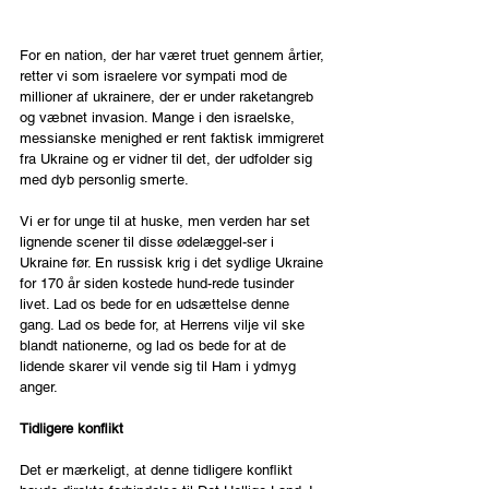
For en nation, der har været truet gennem årtier, 
retter vi som israelere vor sympati mod de 
millioner af ukrainere, der er under raketangreb 
og væbnet invasion. Mange i den israelske, 
messianske menighed er rent faktisk immigreret 
fra Ukraine og er vidner til det, der udfolder sig 
med dyb personlig smerte.
Vi er for unge til at huske, men verden har set 
lignende scener til disse ødelæggel-ser i 
Ukraine før. En russisk krig i det sydlige Ukraine 
for 170 år siden kostede hund-rede tusinder 
livet. Lad os bede for en udsættelse denne 
gang. Lad os bede for, at Herrens vilje vil ske 
blandt nationerne, og lad os bede for at de 
lidende skarer vil vende sig til Ham i ydmyg 
anger.
Tidligere konflikt
Det er mærkeligt, at denne tidligere konflikt 