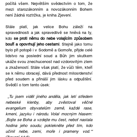
počítá všem. Největším svědectvím o tom, že 
mezi starozákonním a novozákonním Bohem 
není žádná roztržka, je kniha Zjevení.
Stále platí, jak velice Bohu záleží na 
spravedlnosti a jak spravedlivě se hněvá na ty, 
kdo 
se proti němu do nebe volajícím způsobem 
bouří a opovrhují jeho cestami
. Stejně jako tomu 
bylo při potopě i v Sodomě a Gomoře, přijde celé 
lidstvo na poslední soud a Bůh jim skutkem 
ukáže svou znechucenost nad vzdorovitým zlem 
a zkažeností. Stále však platí, že vůči těm, kteří 
se k němu obracejí, dává přednost milosrdenství 
před soudem a přináší jim lásku a odpuštění. 
Svědčí o tom tento úsek:
 „
Tu jsem viděl jiného anděla, jak letí středem 
nebeské klenby, aby zvěstoval věčné 
evangelium obyvatelům země, každé rase, 
kmeni, jazyku i národu. Volal mocným hlasem: 
‚Bojte se Boha a vzdejte mu čest, neboť nastala 
hodina jeho soudu; poklekněte před tím, kdo 
učinil nebe, zemi, moře i prameny vod.‘“