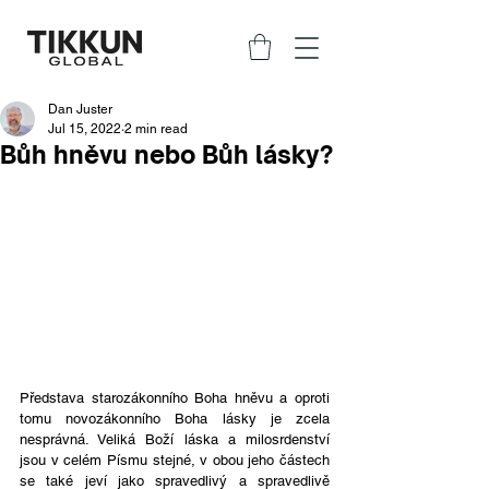
Dan Juster
Jul 15, 2022
2 min read
Bůh hněvu nebo Bůh lásky?
Představa starozákonního Boha hněvu a oproti 
tomu novozákonního Boha lásky je zcela 
nesprávná. Veliká Boží láska a milosrdenství 
jsou v celém Písmu stejné, v obou jeho částech 
se také jeví jako spravedlivý a spravedlivě 