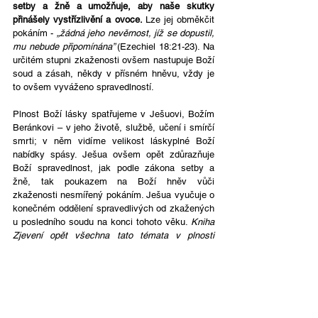
setby a žně a umožňuje, aby naše skutky 
přinášely vystřízlivění a ovoce. 
Lze jej obměkčit 
pokáním - 
„žádná jeho nevěrnost, jíž se dopustil, 
mu nebude připomínána” 
(Ezechiel 18:21-23). Na 
určitém stupni zkaženosti ovšem nastupuje Boží 
soud a zásah, někdy v přísném hněvu, vždy je 
to ovšem vyváženo spravedlností. 
Plnost Boží lásky spatřujeme v Ješuovi, Božím 
Beránkovi – v jeho životě, službě, učení i smírčí 
smrti; v něm vidíme velikost láskyplné Boží 
nabídky spásy. Ješua ovšem opět zdůrazňuje 
Boží spravedlnost, jak podle zákona setby a 
žně, tak poukazem na Boží hněv vůči 
zkaženosti nesmířený pokáním. Ješua vyučuje o 
konečném oddělení spravedlivých od zkažených 
u posledního soudu na konci tohoto věku. 
Kniha 
Zjevení opět všechna tato témata v plnosti 
potvrzuje a vyjadřuje dynamické napětí mezi 
nimi (Zjevení 6:16, Izajáš 2:21) s odkazem na 
„hněv Beránka“.
Česky