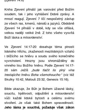
(Zjevení 14:6)
Kniha Zjevení přináší jak varování před Božím 
soudem, tak i jeho vyhlášení Dobré zprávy. A 
mnozí reagují. Zjevení 7 líčí nespočetný zástup 
ze všech ras, kmenů, národů a jazyků. Obdobně 
Zjevení 14 přináší v době, kdy se vše otřásá, 
velkou naději veliké žně. Z toho všeho vysvítá 
Boží láska a milosrdenství.
Ve Zjevení 14:17-20 dosahuje téma plnosti 
lidského hříchu, zkaženosti mezilidských vztahů 
i blížícího se hněvu a soudu svého konečného 
vyvrcholení. Hrozny jsou shromážděny do 
vinného lisu Božího hněvu. Podle Zjevení 14:17-
20 sám Ježíš 
„bude tlačit lis plný vína 
trestajícího hněvu Boha všemohoucího 
“ (viz též 
Skutky 10:42, Matouš 23:32, Genesis 15:16).
Bible ukazuje, že Bůh je Bohem úžasné lásky, 
soucitu, trpělivosti, odpuštění a milosrdenství 
vůči každé lidské bytosti a celému svému 
stvoření. Je však také Bohem spravedlnosti.
Jeho láska je soucitná, požaduje však zákon 