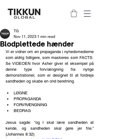
TG
Nov 11, 2023
1 min read
Blodplettede hænder
Vi er vidner om en propaganda i nyhedsmedierne 
som aldrig tidligere, som maskeres som FACTS. 
Se VIDEOEN hvor Asher giver et eksempel på 
denne type forvrængning fra nylige 
demonstrationer, som er designet til at fordreje 
sandheden og skabe en ond beretning.
LØGNE
PROPAGANDA
FORVRÆNGNING
BEDRAG
Jesus sagde: ”og I skal lære sandheden at 
kende, og sandheden skal gøre jer frie.” 
(Johannes 8:32)