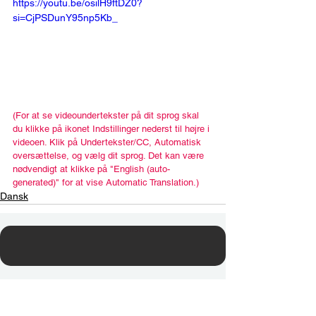
https://youtu.be/osilH9ftDZ0?
si=CjPSDunY95np5Kb_
(For at se videoundertekster på dit sprog skal 
du klikke på ikonet Indstillinger nederst til højre i 
videoen. Klik på Undertekster/CC, Automatisk 
oversættelse, og vælg dit sprog. Det kan være 
nødvendigt at klikke på "English (auto-
generated)" for at vise Automatic Translation.)
Dansk