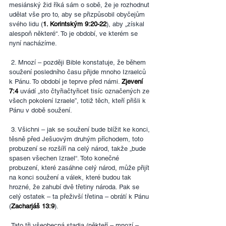
mesiánský žid říká sám o sobě, že je rozhodnut 
udělat vše pro to, aby se přizpůsobil obyčejům 
svého lidu (
1. Korintským 9:20-22
), aby „získal 
alespoň některé“. To je období, ve kterém se 
nyní nacházíme.
 2. Mnozí – později Bible konstatuje, že během 
soužení posledního času přijde mnoho Izraelců 
k Pánu. To období je teprve před námi. 
Zjevení 
7:4
 uvádí „sto čtyřiačtyřicet tisíc označených ze 
všech pokolení Izraele”, totiž těch, kteří přišli k 
Pánu v době soužení.
 3. Všichni – jak se soužení bude blížit ke konci, 
těsně před Ješuovým druhým příchodem, toto 
probuzení se rozšíří na celý národ, takže „bude 
spasen všechen Izrael“. Toto konečné 
probuzení, které zasáhne celý národ, může přijít 
na konci soužení a válek, které budou tak 
hrozné, že zahubí dvě třetiny národa. Pak se 
celý ostatek – ta přeživší třetina – obrátí k Pánu 
(
Zacharjáš 13:9
).
 Tato tři všeobecná stadia (někteří – mnozí – 