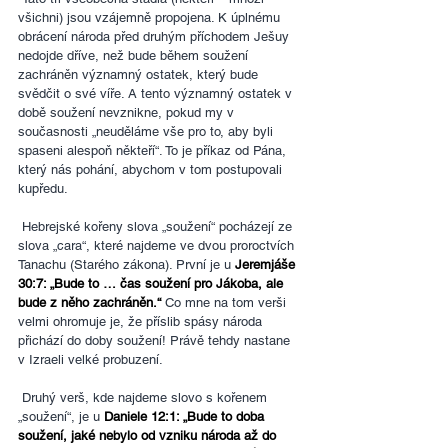
všichni) jsou vzájemně propojena. K úplnému 
obrácení národa před druhým příchodem Ješuy 
nedojde dříve, než bude během soužení 
zachráněn významný ostatek, který bude 
svědčit o své víře. A tento významný ostatek v 
době soužení nevznikne, pokud my v 
současnosti „neuděláme vše pro to, aby byli 
spaseni alespoň někteří“. To je příkaz od Pána, 
který nás pohání, abychom v tom postupovali 
kupředu.
 Hebrejské kořeny slova „soužení“ pocházejí ze 
slova „cara“, které najdeme ve dvou proroctvích 
Tanachu (Starého zákona). První je u 
Jeremjáše 
30:7: „Bude to … čas soužení pro Jákoba, ale 
bude z něho zachráněn.“
 Co mne na tom verši 
velmi ohromuje je, že příslib spásy národa 
přichází do doby soužení! Právě tehdy nastane 
v Izraeli velké probuzení.
 Druhý verš, kde najdeme slovo s kořenem 
„soužení“, je u 
Daniele 12:1: „Bude to doba 
soužení, jaké nebylo od vzniku národa až do 