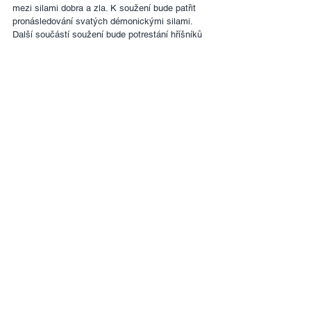
mezi silami dobra a zla. K soužení bude patřit 
pronásledování svatých démonickými silami. 
Další součástí soužení bude potrestání hříšníků 
Boží rukou. V těchto závěrečných konfliktech se 
tyto dvě síly překryjí a dojde k výbuchu.
 Pronásledování svatých vyvolané ďáblem má 
zastavit světové probuzení a evangelizaci. 
Cílem Božího trestu pro hříšníky je přivést je k 
pokání a probuzení (
Zj. 9:20-21; 16:9,11
). Pro 
Boží svaté je to ta nejdůležitější doba, kdy se 
mají zapojit do modliteb a kázání. Voje andělů již 
čekají a připravují se na ten čas a na tu hodinu.
 Pokud jde o spásu Izraele, vidím prorocký 
náznak v příběhu Josefa a jeho bratří v Egyptě. 
Bylo tam sedm let hojnosti a sedm let hladu. A 
právě během těch sedmi let hladu Josefovi 
bratři poznali, kým Josef byl. Jedná se o 
předzvěst situace, kdy si židovský lid v době 
konce uvědomí, že Ješua je Mesiáš. Je 
zajímavé si povšimnout, že k tomuto odhalení 
dochází během sedmi let hladu. Věřím, že v 