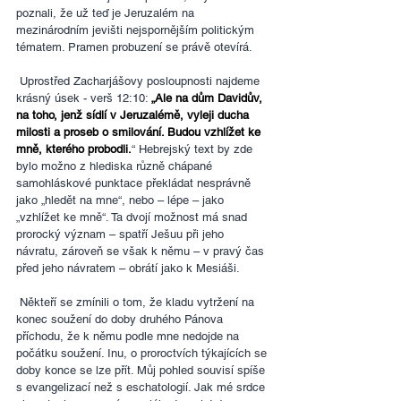
poznali, že už teď je Jeruzalém na 
mezinárodním jevišti nejspornějším politickým 
tématem. Pramen probuzení se právě otevírá.
 Uprostřed Zacharjášovy posloupnosti najdeme 
krásný úsek - verš 12:10: 
„Ale na dům Davidův, 
na toho, jenž sídlí v Jeruzalémě, vyleji ducha 
milosti a proseb o smilování. Budou vzhlížet ke 
mně, kterého probodli.
“ Hebrejský text by zde 
bylo možno z hlediska různě chápané 
samohláskové punktace překládat nesprávně 
jako „hledět na mne“, nebo – lépe – jako 
„vzhlížet ke mně“. Ta dvojí možnost má snad 
prorocký význam – spatří Ješuu při jeho 
návratu, zároveň se však k němu – v pravý čas 
před jeho návratem – obrátí jako k Mesiáši.
 Někteří se zmínili o tom, že kladu vytržení na 
konec soužení do doby druhého Pánova 
příchodu, že k němu podle mne nedojde na 
počátku soužení. Inu, o proroctvích týkajících se 
doby konce se lze přít. Můj pohled souvisí spíše 
s evangelizací než s eschatologií. Jak mé srdce 