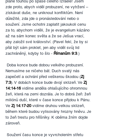
plane touhou po spáse celého Izraele! Jsem 
zde proto, abych viděl probuzení, ne vytržení – 
získávat duše, ne uniknout konfliktům. Není 
důležité, zda jde o pronásledování nebo o 
soužení. Jsme ochotni zaplatit jakoukoli cenu 
za to, abychom viděli, že je evangelium kázáno 
až na sám konec světa a že se Ješua vrací, 
aby založil své království. (Pavel řekl, že by si 
přál být sám proklet, jen aby viděl svůj lid 
zachráněný, kdyby to šlo - 
Římanům 9:3
.)
 Doba konce bude dobou velkého probuzení. 
Nemusíme se ničeho bát. Duch svatý nás 
zapečetí a ochrání před veškerou škodou (
Zj 
7:3
). V dobách konce bude dvojí sklizeň. Ve 
Zj 
14:14-16 
vidíme anděla ohlašujícího ohromnou 
žeň, která na zemi dozrála. Je to dobrá žeň: žeň 
miliónů duší, které v čase konce přijdou k Pánu. 
Ve 
Zj 14:17-20 
vidíme druhou velkou sklizeň, 
během které budou vylisovány hrozny hněvu. Je 
to žeň trestu pro hříšníky. K oběma žním dojde 
zároveň.
 Soužení času konce je vyvrcholením střetu 