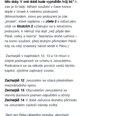
této doby. V oné době bude vyproštěn tvůj lid.” 
A 
zas je to tady: během soužení v čase konce 
dojde v Izraeli k velkému probuzení. 
(Mimochodem, slovo pro probuzení je zde 
„jimalet“, které najdeme i u 
Jóele 2 
a odtud jako 
citát ve 
Skutcích 2
 vztahující se k letničnímu 
probuzení, k němuž má dojít „než přijde den 
Páně, velký a slavný“. Nastanou druhé Letnice – 
na konci soužení, před druhým příchodem Páně, 
kdy se celý izraelský národ obrátí k Pánu.)
 Zacharjáš v kapitolách 12, 13 a 14 mluví o 
stejné posloupnosti ve vztahu k Jeruzalému. 
Podíváme-li se na několik prvních veršů těchto 
kapitol, zjistíme zajímavý vzorec.
Zacharjáš 12
: Jeruzalém se stává předmětem 
mezinárodního sporu.
Zecharjáš 13
: Obyvatelům Jeruzaléma se 
otevírá duchovní pramen odpuštění a očisty.
Zecharjáš 14
: V době Ješuova druhého příchodu 
na Jeruzalém zaútočí národy světa.
 Není ani třeba nějakého proroka, abychom 