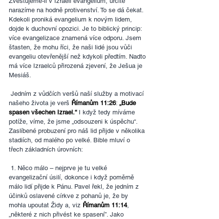
Zvěstujeme-li v Izraeli evangelium, určitě 
narazíme na hodně protivenství. To se dá čekat. 
Kdekoli proniká evangelium k novým lidem, 
dojde k duchovní opozici. Je to biblický princip: 
více evangelizace znamená více odporu. Jsem 
šťasten, že mohu říci, že naši lidé jsou vůči 
evangeliu otevřenější než kdykoli předtím. Nadto 
má více Izraelců přirozená zjevení, že Ješua je 
Mesiáš.
 Jedním z vůdčích veršů naší služby a motivací 
našeho života je verš 
Římanům 11:26
: 
„Bude 
spasen všechen Izrael.“ 
I když tedy míváme 
potíže, víme, že jsme „odsouzeni k úspěchu“. 
Zaslíbené probuzení pro náš lid přijde v několika 
stadiích, od malého po velké. Bible mluví o 
třech základních úrovních:
 1. Něco málo – nejprve je tu velké 
evangelizační úsilí, dokonce i když poměrně 
málo lidí přijde k Pánu. Pavel řekl, že jedním z 
účinků oslavené církve z pohanů je, že by 
mohla upoutat Židy a, viz 
Římanům 11:14
, 
„některé z nich přivést ke spasení”. Jako 