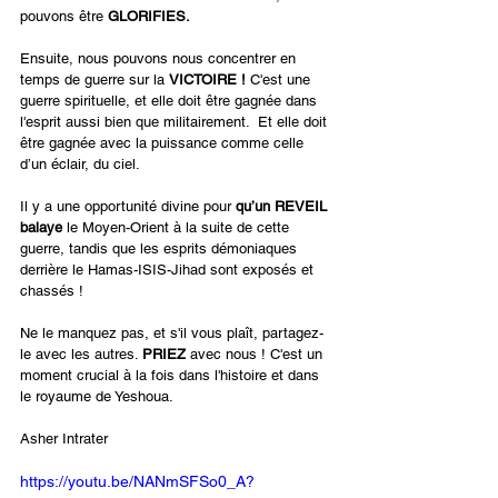
pouvons être 
GLORIFIES.
Ensuite, nous pouvons nous concentrer en 
temps de guerre sur la 
VICTOIRE !
 C'est une 
guerre spirituelle, et elle doit être gagnée dans 
l'esprit aussi bien que militairement.  Et elle doit 
être gagnée avec la puissance comme celle 
d’un éclair, du ciel.
Il y a une opportunité divine pour 
qu’un REVEIL 
balaye
 le Moyen-Orient à la suite de cette 
guerre, tandis que les esprits démoniaques 
derrière le Hamas-ISIS-Jihad sont exposés et 
chassés ! 
Ne le manquez pas, et s'il vous plaît, partagez-
le avec les autres. 
PRIEZ
 avec nous ! C'est un 
moment crucial à la fois dans l'histoire et dans 
le royaume de Yeshoua.
Asher Intrater
https://youtu.be/NANmSFSo0_A?