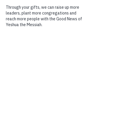
 Žehnáme vám v Ješuovi,
 Leon a Nina Mazinovi
Česky