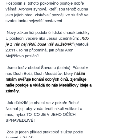
Hospodin si tohoto pokorného postoje dobře 
všímá; Áronovi synové, kteří jsou téhož ducha 
jako jejich otec, získávají později ve službě ve 
svatostánku nejvyšší postavení.
 Nový zákon líčí podobné lidské charakteristiky. 
U poslední večeře říká Ješua učedníkům: „
Kdo 
je z vás největší, bude váš služebník”
 (Matouš 
23:11). To mi připomíná, jak přijal Áron 
Mojžíšovo poslání!
 Jsme teď v období Šavuotu (Letnic). Působí v 
nás Duch Boží, Duch Mesiášův, který 
našim 
rukám svěřuje konání dobrých činů, zjemňuje 
naše postoje a vkládá do nás Mesiášovy ideje a 
záměry
.
 Jak důležité je otvírat se v pokoře Bohu! 
Nechat jej, aby v nás tvořil nikoli velikost a 
moc, nýbrž TO, CO JE V JEHO OČÍCH 
SPRAVEDLIVÉ!
 Zde je jeden příklad praktické služby podle 
Numeri 4:21-25: