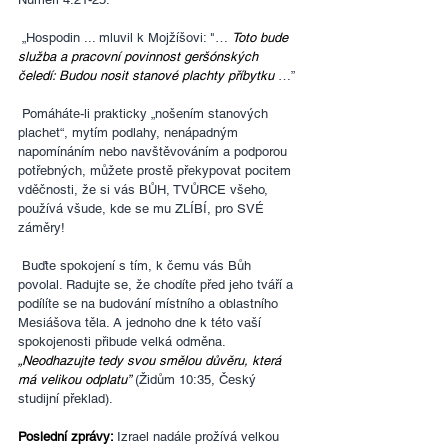
 „Hospodin ... mluvil k Mojžíšovi: "… 
Toto bude 
služba a pracovní povinnost geršónských 
čeledí: Budou nosit stanové plachty příbytku 
…”
 Pomáháte-li prakticky „nošením stanových 
plachet“, mytím podlahy, nenápadným 
napomínáním nebo navštěvováním a podporou 
potřebných, můžete prostě překypovat pocitem 
vděčnosti, že si vás BŮH, TVŮRCE všeho, 
používá všude, kde se mu ZLÍBÍ, pro SVÉ 
záměry!
 Buďte spokojení s tím, k čemu vás Bůh 
povolal. Radujte se, že chodíte před jeho tváří a 
podílíte se na budování místního a oblastního 
Mesiášova těla. A jednoho dne k této vaší 
spokojenosti přibude velká odměna. 
„Neodhazujte tedy svou smělou důvěru, která 
má velikou odplatu”
 (Židům 10:35, Český 
studijní překlad).
Poslední zprávy: 
Izrael nadále prožívá velkou 