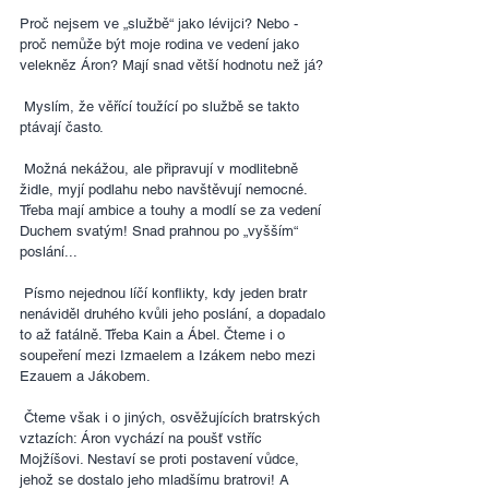
Proč nejsem ve „službě“ jako lévijci? Nebo - 
proč nemůže být moje rodina ve vedení jako 
velekněz Áron? Mají snad větší hodnotu než já?
 Myslím, že věřící toužící po službě se takto 
ptávají často.
 Možná nekážou, ale připravují v modlitebně 
židle, myjí podlahu nebo navštěvují nemocné. 
Třeba mají ambice a touhy a modlí se za vedení 
Duchem svatým! Snad prahnou po „vyšším“ 
poslání...
 Písmo nejednou líčí konflikty, kdy jeden bratr 
nenáviděl druhého kvůli jeho poslání, a dopadalo 
to až fatálně. Třeba Kain a Ábel. Čteme i o 
soupeření mezi Izmaelem a Izákem nebo mezi 
Ezauem a Jákobem.
 Čteme však i o jiných, osvěžujících bratrských 
vztazích: Áron vychází na poušť vstříc 
Mojžíšovi. Nestaví se proti postavení vůdce, 
jehož se dostalo jeho mladšímu bratrovi! A 