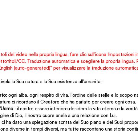
itoli del video nella propria lingua, fare clic sull'icona Impostazioni 
Sottotitoli/CC, Traduzione automatica e scegliere la propria lingua
"English (auto-generated)" per visualizzare la traduzione automatica
rivela la Sua natura e la Sua esistenza all'umanità:
ato
: ogni alba, ogni respiro di vita, l'ordine delle stelle e lo scopo 
atura ci ricordano il Creatore che ha parlato per creare ogni cosa.
l'Uomo 
: il nostro essere interiore desidera la vita eterna e la verità
ine di Dio, il nostro cuore anela a una relazione con Lui.
o ci ha dato una spiegazione scritta del Suo piano e dei Suoi proposi
sone diverse in tempi diversi, ma tutte raccontano una storia contin