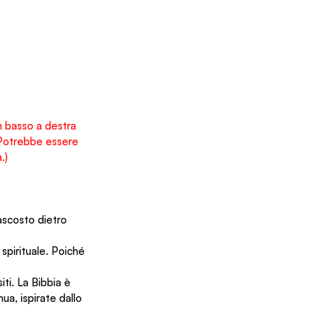
in basso a destra 
. Potrebbe essere 
.)
nascosto dietro 
 spirituale. Poiché 
ti. La Bibbia è 
ua, ispirate dallo 