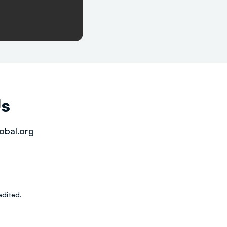
Us
obal.org
dited.