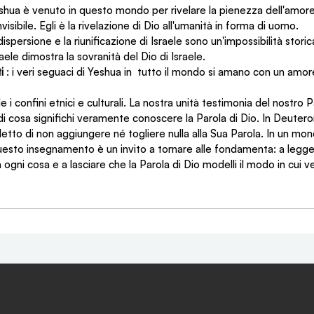
shua è venuto in questo mondo per rivelare la pienezza dell'amore 
visibile. Egli è la rivelazione di Dio all'umanità in forma di uomo.
 dispersione e la riunificazione di Israele sono un'impossibilità storic
aele dimostra la sovranità del Dio di Israele.
i 
: i veri seguaci di Yeshua in  tutto il mondo si amano con un amor
 confini etnici e culturali. La nostra unità testimonia del nostro 
 di cosa significhi veramente conoscere la Parola di Dio. In Deuter
detto di non aggiungere né togliere nulla alla Sua Parola. In un mon
uesto insegnamento è un invito a tornare alle fondamenta: a legger
a ogni cosa e a lasciare che la Parola di Dio modelli il modo in cui 