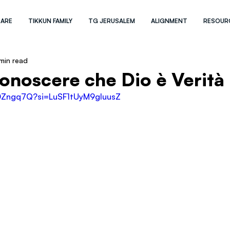
 ARE
TIKKUN FAMILY
TG JERUSALEM
ALIGNMENT
RESOUR
min read
noscere che Dio è Verità
ki0Zngq7Q?si=LuSF1tUyM9gIuusZ