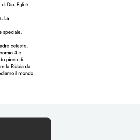
di Dio. Egli è 
a. La 
e speciale. 
Padre celeste.
onomio 4 e 
do pieno di 
e la Bibbia da 
vediamo il mondo 