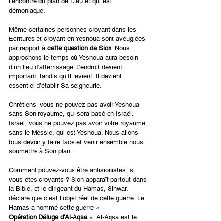
l’encontre du plan de Dieu et qui est 
démoniaque.
Même certaines personnes croyant dans les 
Ecritures et croyant en Yeshoua sont aveuglées 
par rapport à 
cette question de Sion
. Nous 
approchons le temps où Yeshoua aura besoin 
d’un lieu d’atterrissage. L’endroit devient 
important, tandis qu’Il revient. Il devient 
essentiel d’établir Sa seigneurie.
Chrétiens, vous ne pouvez pas avoir Yeshoua 
sans Son royaume, qui sera basé en Israël. 
Israël, vous ne pouvez pas avoir votre royaume 
sans le Messie, qui est Yeshoua. Nous allons 
tous devoir y faire face et venir ensemble nous 
soumettre à Son plan.
Comment pouvez-vous être antisionistes, si 
vous êtes croyants ? Sion apparaît partout dans 
la Bible, et le dirigeant du Hamas, Sinwar, 
déclare que c’est l’objet réel de cette guerre. Le 
Hamas a nommé cette guerre « 
Opération Déluge d'Al-Aqsa
 ». Al-Aqsa est le 