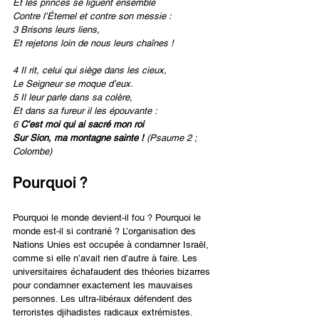
Et les princes se liguent ensemble
Contre l’Éternel et contre son messie :
3 Brisons leurs liens,
Et rejetons loin de nous leurs chaînes !
4 Il rit, celui qui siège dans les cieux,
Le Seigneur se moque d’eux.
5 Il leur parle dans sa colère,
Et dans sa fureur il les épouvante :
6 
C’est moi qui ai sacré mon roi
Sur Sion, ma montagne sainte !
 (Psaume 2 ; 
Colombe)
Pourquoi ?
Pourquoi le monde devient-il fou ? Pourquoi le 
monde est-il si contrarié ? L’organisation des 
Nations Unies est occupée à condamner Israël, 
comme si elle n’avait rien d’autre à faire. Les 
universitaires échafaudent des théories bizarres 
pour condamner exactement les mauvaises 
personnes. Les ultra-libéraux défendent des 
terroristes djihadistes radicaux extrémistes. 