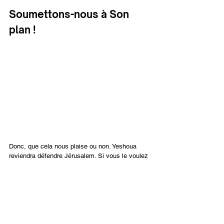
Soumettons-nous à Son 
plan !
Donc, que cela nous plaise ou non. Yeshoua 
reviendra défendre Jérusalem. Si vous le voulez 
Lui, mais ne voulez pas de Jérusalem, tant pis. 
D’un autre côté, si vous voulez Jérusalem, mas 
ne voulez pas de Yeshoua, tant pis aussi !
Le tout fait partie du plan de Dieu. C’est Son 
monde, c’est Son royaume. Et Il revient pour 
établir ce royaume sur la Terre. Je prie que vous 