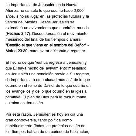
La importancia de Jerusalén en la Nueva 
Alianza no es sólo lo que ocurrió hace 2,000 
años, sino su lugar en las profecías futuras y la 
venida del Mesías. Desde Jerusalén se 
extenderá un avivamiento que cubrirá el mundo 
(
Hechos 2:17
). Desde Jerusalén el movimiento 
mesiánico del final de los tiempos clamará: 
"Bendito el que viene en el nombre del Señor" -
Mateo 23:39
- para invitar a Yeshúa a regresar.
El hecho de que Yeshúa regrese a Jerusalén y 
que Él haya hecho del avivamiento mesiánico 
en Jerusalén una condición previa a Su regreso, 
da importancia a esta ciudad más allá de lo que 
ocurrió en el reino de David, de lo que ocurrió en 
los evangelios y de lo que ocurrió en la iglesia 
primitiva. El plan de Dios para la raza humana 
culmina en Jerusalén.
Por esta razón, Jerusalén es hoy en día una 
gran controversia, tanto política como 
espiritualmente. Todas las profecías del fin de 
los tiempos hablan de un período de tribulación, 