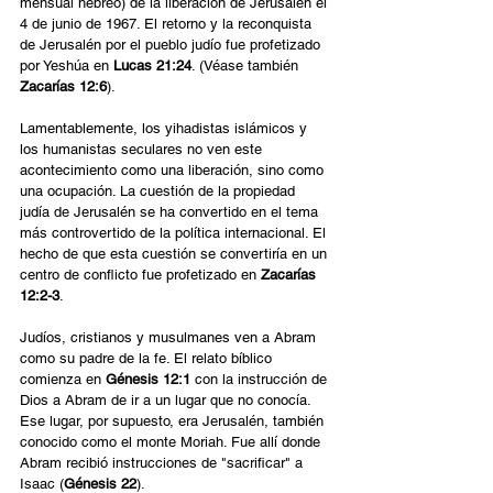
mensual hebreo) de la liberación de Jerusalén el 
4 de junio de 1967. El retorno y la reconquista 
de Jerusalén por el pueblo judío fue profetizado 
por Yeshúa en 
Lucas 21:24
. (Véase también 
Zacarías 12:6
).
Lamentablemente, los yihadistas islámicos y 
los humanistas seculares no ven este 
acontecimiento como una liberación, sino como 
una ocupación. La cuestión de la propiedad 
judía de Jerusalén se ha convertido en el tema 
más controvertido de la política internacional. El 
hecho de que esta cuestión se convertiría en un 
centro de conflicto fue profetizado en 
Zacarías 
12:2-3
.
Judíos, cristianos y musulmanes ven a Abram 
como su padre de la fe. El relato bíblico 
comienza en 
Génesis 12:1
 con la instrucción de 
Dios a Abram de ir a un lugar que no conocía. 
Ese lugar, por supuesto, era Jerusalén, también 
conocido como el monte Moriah. Fue allí donde 
Abram recibió instrucciones de "sacrificar" a 
Isaac (
Génesis 22
).