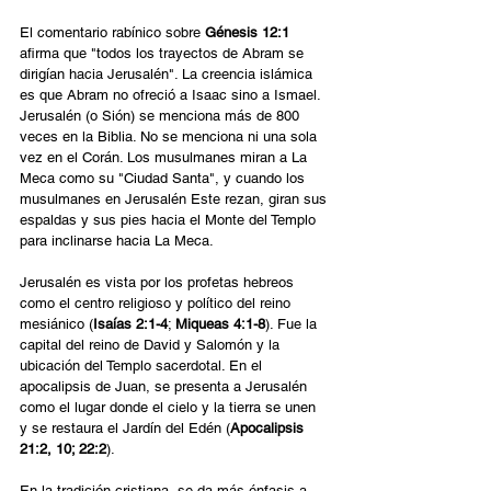
El comentario rabínico sobre 
Génesis 12:1
afirma que "todos los trayectos de Abram se 
dirigían hacia Jerusalén". La creencia islámica 
es que Abram no ofreció a Isaac sino a Ismael. 
Jerusalén (o Sión) se menciona más de 800 
veces en la Biblia. No se menciona ni una sola 
vez en el Corán. Los musulmanes miran a La 
Meca como su "Ciudad Santa", y cuando los 
musulmanes en Jerusalén Este rezan, giran sus 
espaldas y sus pies hacia el Monte del Templo 
para inclinarse hacia La Meca.
Jerusalén es vista por los profetas hebreos 
como el centro religioso y político del reino 
mesiánico (
Isaías 2:1-4
; 
Miqueas 4:1-8
). Fue la 
capital del reino de David y Salomón y la 
ubicación del Templo sacerdotal. En el 
apocalipsis de Juan, se presenta a Jerusalén 
como el lugar donde el cielo y la tierra se unen 
y se restaura el Jardín del Edén (
Apocalipsis 
21:2, 10; 22:2
).
En la tradición cristiana, se da más énfasis a 