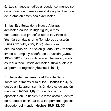
5.  Las sinagogas judías alrededor del mundo se 
construyen de manera que el Arca y la dirección 
de la oración estén hacia Jerusalén.
En las Escrituras de la Nueva Alianza, 
Jerusalén ocupa un lugar igual, o más 
destacado. Las profecías sobre la venida de 
Yeshúa son dadas en el Templo de Jerusalén 
(
Lucas 1:10-11, 2:25, 2:36
). Yeshúa es 
circuncidado en Jerusalén (
Lucas 2:21
). Yeshúa 
limpia el Templo y enseña en Jerusalén (
Lucas 
19:45, 20:1
). Es crucificado en Jerusalén, y allí 
es resucitado. Desde Jerusalén subió al cielo y 
allí promete regresar (
Hechos 1:10-11
).
En Jerusalén se derrama el Espíritu Santo 
sobre los primeros discípulos (
Hechos 2,1-4
), y 
desde allí lanzaron su misión de evangelización 
mundial (
Hechos 1,8
). El concilio de los 
apóstoles en Jerusalén fue visto como el centro 
de autoridad espiritual para las primeras iglesias 
alrededor del mundo (
Hechos 15:6, 22, 30
).