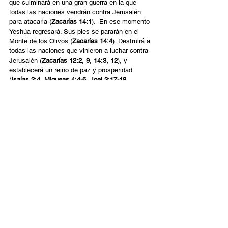
que culminará en una gran guerra en la que 
todas las naciones vendrán contra Jerusalén 
para atacarla (
Zacarías 14:1
).  En ese momento 
Yeshúa regresará. Sus pies se pararán en el 
Monte de los Olivos (
Zacarías 14:4
). Destruirá a 
todas las naciones que vinieron a luchar contra 
Jerusalén (
Zacarías 12:2, 9, 14:3, 12
), y 
establecerá un reino de paz y prosperidad 
(
Isaías 2:4, Miqueas 4:4-6, Joel 3:17-18, 
Zacarías 14:14
).
La batalla por Jerusalén no es principalmente 
por una ciudad. Jerusalén representa la capital 
del reino de Yeshúa, su autoridad en la tierra. La 
controversia tiene que ver con el derecho de 
Dios de determinar quién dirigirá el gobierno en 
este planeta y cómo operará ese gobierno. 
"Los 
reyes de la tierra se rebelan; los gobernantes se 
confabulan contra el Señor y contra su ungido" - 
Salmo 2:2.
Dios ha elegido un Hombre (Jesús) y un Lugar 
(Jerusalén). El rechazo de uno de ellos, o de 
ambos, es en última instancia un rechazo de la 