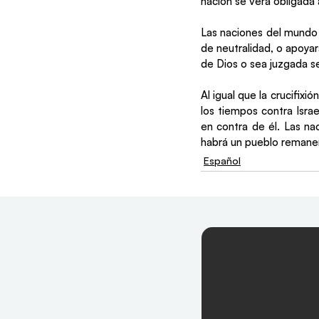
nación se verá obligada a
Las naciones del mundo s
de neutralidad, o apoyar
de Dios o sea juzgada s
Al igual que la crucifixió
los tiempos contra Israe
en contra de él. Las na
habrá un pueblo remanen
Español