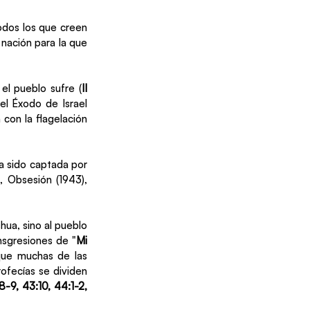
odos los que creen 
nación para la que 
el pueblo sufre (
II 
l Éxodo de Israel 
con la flagelación 
 sido captada por 
 Obsesión (1943), 
hua, sino al pueblo 
ansgresiones de "
Mi 
que muchas de las 
ofecías se dividen 
8-9, 43:10, 44:1-2, 