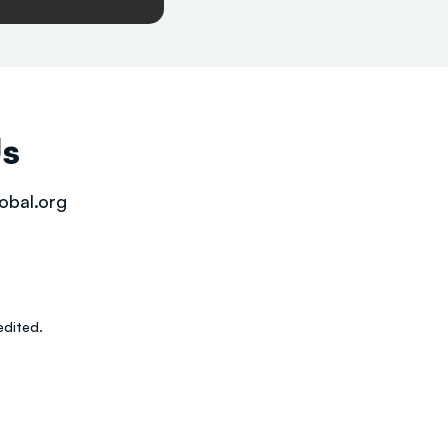
Us
obal.org
dited.