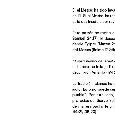
Si el Mesías ha sido le
en Él. Si el Mesías ha r
está destinado a ser rey 
Este patrón se repite a
Samuel 24:17
). El desc
desde Egipto (
Mateo 2:1
del Mesías (
Salmo 129:3
)
El sufrimiento de Israel 
el famoso artista judío
Crucifixión Amarilla (194
La tradición rabínica ha 
judío. Esto no puede ser
pueblo
". Por otro lado
profecías del Siervo Suf
de manera bastante uni
44:21, 48:20
).