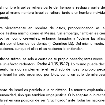
 nombre Israel se refiera parte del tiempo a Yeshua y parte del
que el mismo nombre Israel se refiere tanto a un hombre individu
acob). 
re vicariamente en nombre de otros, proporcionando así ex
 de Yeshua mismo como el Mesías. Sin embargo, también es ciert
sotros, como creyentes, estamos llamados a "colmar las aflic
sufrir por el bien de los demás (
II Corintios 1:5
). Del mismo modo, l
aciones, aunque ni ellos ni las naciones lo entiendan.
tianos sufren, es sólo a causa de su propio pecado; otras veces, 
e un efecto redentor (
I Pedro 4:1, 13, 15-17).
 Lo mismo puede decir
iento ha sido simplemente el resultado de nuestro propio pecad
de Israel ha sido ordenado por Dios, como un acto de intercesi
ento de Israel es paralelo a la crucifixión. La muerte expiatoria
humanidad, sino que también exige justicia. O lo aceptas o lo recha
srael en una posición de ser "crucificado" ante todas las nacion