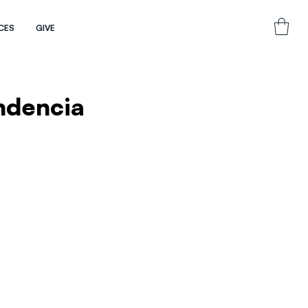
CES
GIVE
endencia