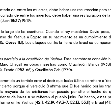
vantado de entre los muertos, debe haber una resurrección para t
esucitado de entre los muertos, debe haber una restauración de la 
(
Juan 18:37; 19:19
).
 lo largo de las escrituras. Cuando el rey mesiánico David peca, 
enso de Yeshua a Egipto en su nacimiento es un cumplimiento de
5, Oseas 11:1
). Los ataques contra la tierra de Israel se comparan 
.
es paralelo a la crucifixión de Yeshua
. Esta asombrosa conexión ha
 Marc Chagall en obras maestras como Crucifixión Blanca (1938),
3), Éxodo (1953-66) y Crucifixión Gris (1970).
cometido un terrible error al decir que 
Isaías 53
 no se refiere a Yes
 cierto porque el versículo 8 afirma que Él fue herido por las tr
, la mayoría de los cristianos han pasado por alto el hecho de 
riente de Isaías sí se refieren al pueblo judío. De hecho, estas pr
forme entre Yeshua (
42:1, 42:19, 49:3-7, 52:13, 53:11
) e Israel (
41: