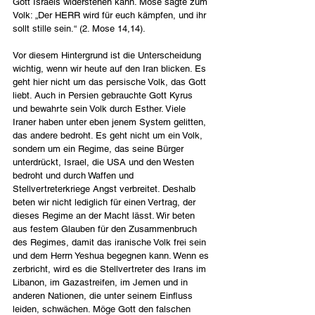
Gott Israels widerstehen kann. Mose sagte zum 
Volk: „Der HERR wird für euch kämpfen, und ihr 
sollt stille sein.“ (2. Mose 14,14).
Vor diesem Hintergrund ist die Unterscheidung 
wichtig, wenn wir heute auf den Iran blicken. Es 
geht hier nicht um das persische Volk, das Gott 
liebt. Auch in Persien gebrauchte Gott Kyrus 
und bewahrte sein Volk durch Esther. Viele 
Iraner haben unter eben jenem System gelitten, 
das andere bedroht. Es geht nicht um ein Volk, 
sondern um ein Regime, das seine Bürger 
unterdrückt, Israel, die USA und den Westen 
bedroht und durch Waffen und 
Stellvertreterkriege Angst verbreitet. Deshalb 
beten wir nicht lediglich für einen Vertrag, der 
dieses Regime an der Macht lässt. Wir beten 
aus festem Glauben für den Zusammenbruch 
des Regimes, damit das iranische Volk frei sein 
und dem Herrn Yeshua begegnen kann. Wenn es 
zerbricht, wird es die Stellvertreter des Irans im 
Libanon, im Gazastreifen, im Jemen und in 
anderen Nationen, die unter seinem Einfluss 
leiden, schwächen. Möge Gott den falschen 