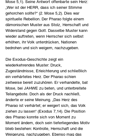
Mose 5,1). Seine Antwort offenbarte sein Herz: 
„Wer ist der HERR, dass ich seiner Stimme 
gehorchen sollte?“ (2. Mose 5,2). Dies war 
spirituelle Rebellion. Der Pharao folgte einem 
dämonischen Muster aus Stolz, Herrschaft und 
Widerstand gegen Gott. Dasselbe Muster kann 
wieder auftreten, wenn Herrscher sich selbst 
erhöhen, ihr Volk unterdrücken, Nationen 
bedrohen und sich weigern, nachzugeben.
Die Exodus-Geschichte zeigt ein 
wiederkehrendes Muster: Druck, 
Zugeständnisse, Erleichterung und schließlich 
ein verhärtetes Herz. Der Pharao schien 
zeitweise bereit zuzuhören. Er verhandelte, bat 
Mose, bei JAHWE zu beten, und unterbreitete 
Teilangebote. Doch als der Druck nachließ, 
änderte er seine Meinung. „Das Herz des 
Pharao ist verhärtet; er weigert sich, das Volk 
ziehen zu lassen“ (Exodus 7,14). Die Position 
des Pharao konnte sich von Moment zu 
Moment ändern, doch sein tieferliegendes Motiv 
blieb bestehen: Kontrolle, Herrschaft und die 
Weigerung, nachzugeben. Ebenso mag das 