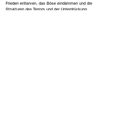
Frieden entlarven, das Böse eindämmen und die 
Strukturen des Terrors und der Unterdrückung 
stürzen.
Ich glaube, wir erleben gerade die Entfaltung 
dieses pharaonenähnlichen Musters. Ich 
behaupte nicht, den genauen Zeitpunkt oder 
jedes Detail zu kennen. Doch das Buch Exodus 
erinnert uns daran, dass das dämonische 
Muster von Stolz und Herrschaft nicht ewig 
herrschen kann. Die politische Achterbahnfahrt 
ist real, aber sie ist nicht unser Kompass. 
Reiche entstehen, drohen, verhandeln, prahlen 
und toben. Doch der Gott Abrahams, Isaaks und 
Jakobs – Israel – bleibt Herr über die Völker. 
Und wenn er spricht: „Lass mein Volk ziehen!“, 
hat kein Pharao das letzte Wort.
Deutsch