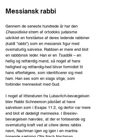
Messiansk rabbi
Gennem de seneste hundrede år har den 
Chassidiske 
strøm af ortodoks judaisme 
udviklet en forståelse af deres ledende rabbiner 
(kaldt ”rabbi”) som en mesiansk figur med 
overnaturlig salvelse. Rabbien er mere end blot 
en rabbbinsk leder. Han er en 
Tsaddik
 – en 
hellig og retfærdig mand, så noget af hans 
hellighed og retfærdig-hed bliver formidlet til 
hans efterfølgere, som identificerer sig med 
ham. Han ses som en slags stige, som 
forbinder mennesket med Gud.
I noget af litteraturen fra Lubavitch-bevægelsen 
blev Rabbi Schneerson påstået at have 
salvelsen som i Esajas 11:2, og derfor var mere 
end blot et dødeligt menneske. I Breslev-
bevægelsen hævdes, at der er forløsende og 
overnaturlig kraft ved at citere deres rabbis 
navn, Nachman igen og igen i en mantra-
lignende sætning (”Na Nach Nachman 