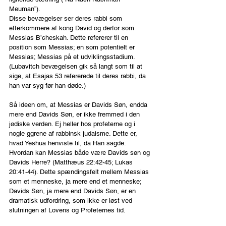
Meuman”).
Disse bevægelser ser deres rabbi som 
efterkommere af kong David og derfor som 
Messias B’cheskah. Dette refererer til en 
position som Messias; en som potentielt er 
Messias; Messias på et udviklingsstadium. 
(Lubavitch bevægelsen gik så langt som til at 
sige, at Esajas 53 refererede til deres rabbi, da 
han var syg før han døde.)
Så ideen om, at Messias er Davids Søn, endda 
mere end Davids Søn, er ikke fremmed i den 
jødiske verden. Ej heller hos profeterne og i 
nogle ggrene af rabbinsk judaisme. Dette er, 
hvad Yeshua henviste til, da Han sagde: 
Hvordan kan Messias både være Davids søn og 
Davids Herre? (Matthæus 22:42-45; Lukas 
20:41-44). Dette spændingsfelt mellem Messias 
som et menneske, ja mere end et menneske; 
Davids Søn, ja mere end Davids Søn, er en 
dramatisk udfordring, som ikke er løst ved 
slutningen af Lovens og Profeternes tid.