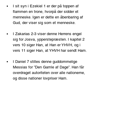
I sit syn i Ezekiel 1 er der på toppen af 
flammen en trone, hvorpå der sidder et 
menneske. Igen er dette en åbenbaring af 
Gud, der viser sig som et menneske.
I Zakarias 2-3 viser denne Herrens engel 
sig for Josva, ypperstepræsten. I kapitel 2 
vers 10 siger Han, at Han er YHVH, og i 
vers 11 siger Han, at YHVH har sendt Ham.
I Daniel 7 stilles denne guddommelige 
Messias for ”Den Gamle af Dage”. Han får 
overdraget autoriteten over alle nationerne, 
og disse nationer lovpriser Ham.
I Daniel 10 viser Herrens guddommelige 
engel sig i lyn og ild og fortæller Daniel, 
hvad der skal ske i endetiderne.
NOTE: Den hebræiske form i sætningen 
”Herrens Engel” kaldes 
s’michut.
 I denne 
grammatiske struktur er to navneord placeret 
sammen, lidt ligesom i den danske ord ”bog-