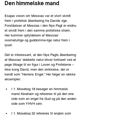
Den himmelske mand
Esajas vision om Messias var et stort skridt 
frem i profetisk åbenbaring fra Davids rige. 
Forståelsen af Messias i den Nye Pagt er endnu 
et skridt frem i den samme profetiske strøm. 
Her kommer opfyldelsen af Messias’ 
overnaturlige og guddomme-lige natur frem i 
lyset.
Det er interessant, at den Nye Pagts åbenbaring 
af Messias’ dobbelte natur bliver forklaret ved at 
pege tilbage til en figur i Loven og Profeterne – 
ikke kong David, men den skikkelse, der er 
kendt som ”Herrens Engel.” Her følger en række 
eksempler:
I 1. Mosebog 18 besøger en himmelsk 
mand Abraham og refereres til på den ene 
side som en engel fra Gud og på den anden 
side som YHVH selv.
I 1. Mosebog 32 refereres til englen som 