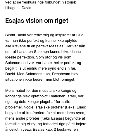
ved at se Yeshuas rige forbundet historisk 
tilbage til David.
Esajas vision om riget
Skønt David var retfærdig og inspireret af Gud, 
var han ikke perfekt og kunne ikke opfylde 
alle kravene til en perfekt Messias. Der var håb 
om, at hans søn Salomon kunne blive denne 
ideelle perfektion. Som stor og vis som 
Salomon end var, var han ej heller perfekt og 
begik til slut endnu mere synd end sin far, 
David. Med Salomons søn, Rehabeam blev 
situationen ikke bedre, men blot forringet.
Mens håbet for den messianske konge og 
kongerige blev opretholdt i nationen Israel, var 
riget og dets konger plaget af fortsatte 
problemer. Nogle israelske profeter (f.eks. Elias) 
begyndte at konfrontere folket med deres synd, 
mens andre profeter (f.eks Esajas) begyndte at 
forestille sig et nyt og forbedret rige på et højere 
åndeligt niveau. Esajas kap. 2 beskriver en 