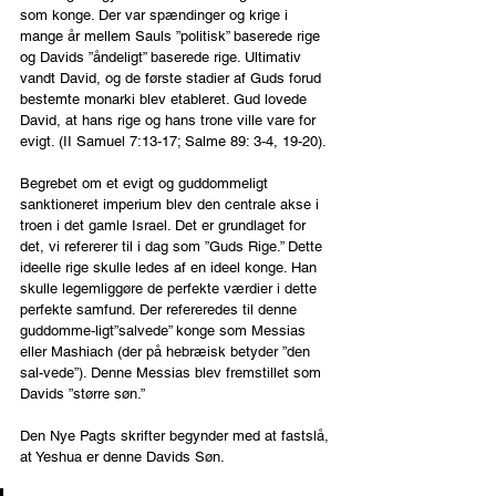
som konge. Der var spændinger og krige i 
mange år mellem Sauls ”politisk” baserede rige 
og Davids ”åndeligt” baserede rige. Ultimativ 
vandt David, og de første stadier af Guds forud 
bestemte monarki blev etableret. Gud lovede 
David, at hans rige og hans trone ville vare for 
evigt. (II Samuel 7:13-17; Salme 89: 3-4, 19-20).
Begrebet om et evigt og guddommeligt 
sanktioneret imperium blev den centrale akse i 
troen i det gamle Israel. Det er grundlaget for 
det, vi refererer til i dag som ”Guds Rige.” Dette 
ideelle rige skulle ledes af en ideel konge. Han 
skulle legemliggøre de perfekte værdier i dette 
perfekte samfund. Der refereredes til denne 
guddomme-ligt”salvede” konge som Messias 
eller Mashiach (der på hebræisk betyder ”den 
sal-vede”). Denne Messias blev fremstillet som 
Davids ”større søn.”
Den Nye Pagts skrifter begynder med at fastslå, 
at Yeshua er denne Davids Søn.