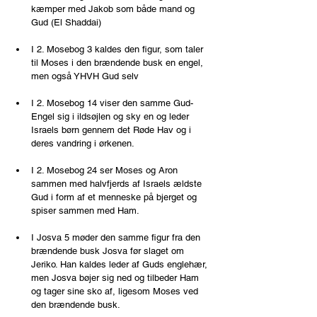
kæmper med Jakob som både mand og 
Gud (El Shaddai)
I 2. Mosebog 3 kaldes den figur, som taler 
til Moses i den brændende busk en engel, 
men også YHVH Gud selv
I 2. Mosebog 14 viser den samme Gud-
Engel sig i ildsøjlen og sky en og leder 
Israels børn gennem det Røde Hav og i 
deres vandring i ørkenen.
I 2. Mosebog 24 ser Moses og Aron 
sammen med halvfjerds af Israels ældste 
Gud i form af et menneske på bjerget og 
spiser sammen med Ham.
I Josva 5 møder den samme figur fra den 
brændende busk Josva før slaget om 
Jeriko. Han kaldes leder af Guds englehær, 
men Josva bøjer sig ned og tilbeder Ham 
og tager sine sko af, ligesom Moses ved 
den brændende busk.