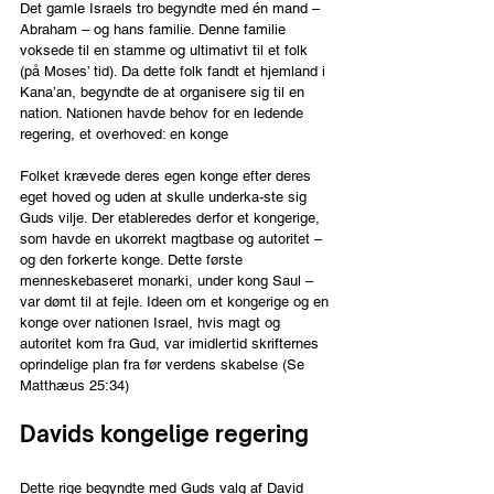
Det gamle Israels tro begyndte med én mand – 
Abraham – og hans familie. Denne familie 
voksede til en stamme og ultimativt til et folk 
(på Moses’ tid). Da dette folk fandt et hjemland i 
Kana’an, begyndte de at organisere sig til en 
nation. Nationen havde behov for en ledende 
regering, et overhoved: en konge
Folket krævede deres egen konge efter deres 
eget hoved og uden at skulle underka-ste sig 
Guds vilje. Der etableredes derfor et kongerige, 
som havde en ukorrekt magtbase og autoritet – 
og den forkerte konge. Dette første 
menneskebaseret monarki, under kong Saul – 
var dømt til at fejle. Ideen om et kongerige og en 
konge over nationen Israel, hvis magt og 
autoritet kom fra Gud, var imidlertid skrifternes 
oprindelige plan fra før verdens skabelse (Se 
Matthæus 25:34)
Davids kongelige regering
Dette rige begyndte med Guds valg af David 