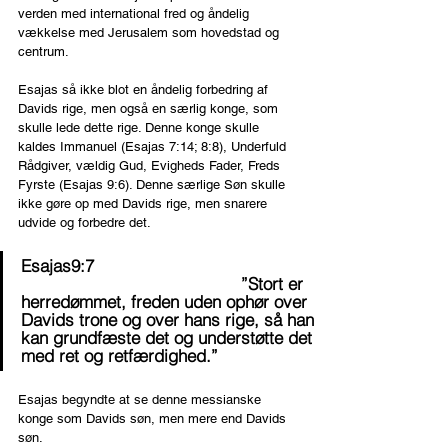
verden med international fred og åndelig 
vækkelse med Jerusalem som hovedstad og 
centrum.
Esajas så ikke blot en åndelig forbedring af 
Davids rige, men også en særlig konge, som 
skulle lede dette rige. Denne konge skulle 
kaldes Immanuel (Esajas 7:14; 8:8), Underfuld 
Rådgiver, vældig Gud, Evigheds Fader, Freds 
Fyrste (Esajas 9:6). Denne særlige Søn skulle 
ikke gøre op med Davids rige, men snarere 
udvide og forbedre det.
Esajas9:7                                             
                                            ”Stort er 
herredømmet, freden uden ophør over  
Davids trone og over hans rige, så han 
kan grundfæste det og understøtte det 
med ret og retfærdighed.”
Esajas begyndte at se denne messianske 
konge som Davids søn, men mere end Davids 
søn.