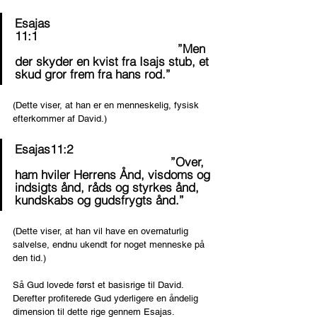
Esajas 
11:1                                                     
                                              ”Men 
der skyder en kvist fra Isajs stub, et 
skud gror frem fra hans rod.”
(Dette viser, at han er en menneskelig, fysisk 
efterkommer af David.)
Esajas11:2                                           
                                            ”Over, 
ham hviler Herrens Ånd, visdoms og 
indsigts ånd, råds og styrkes ånd, 
kundskabs og gudsfrygts ånd.”
(Dette viser, at han vil have en overnaturlig 
salvelse, endnu ukendt for noget menneske på 
den tid.)
Så Gud lovede først et basisrige til David. 
Derefter profiterede Gud yderligere en åndelig 
dimension til dette rige gennem Esajas.