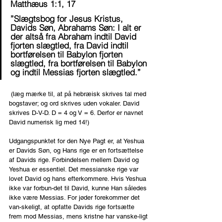
Matthæus 1:1, 17
”Slægtsbog for Jesus Kristus, 
Davids Søn, Abrahams Søn: I alt er 
der altså fra Abraham indtil David 
fjorten slægtled, fra David indtil 
bortførelsen til Babylon fjorten 
slægtled, fra bortførelsen til Babylon 
og indtil Messias fjorten slægtled.”
 (læg mærke til, at på hebræisk skrives tal med 
bogstaver; og ord skrives uden vokaler. David 
skrives D-V-D. D = 4 og V = 6. Derfor er navnet 
David numerisk lig med 14!)
Udgangspunktet for den Nye Pagt er, at Yeshua 
er Davids Søn, og Hans rige er en fortsættelse 
af Davids rige. Forbindelsen mellem David og 
Yeshua er essentiel. Det messianske rige var 
lovet David og hans efterkommere. Hvis Yeshua 
ikke var forbun-det til David, kunne Han således 
ikke være Messias. For jøder forekommer det 
van-skeligt, at opfatte Davids rige fortsætte 
frem mod Messias, mens kristne har vanske-ligt 