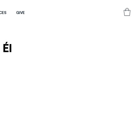
CES
GIVE
 Él