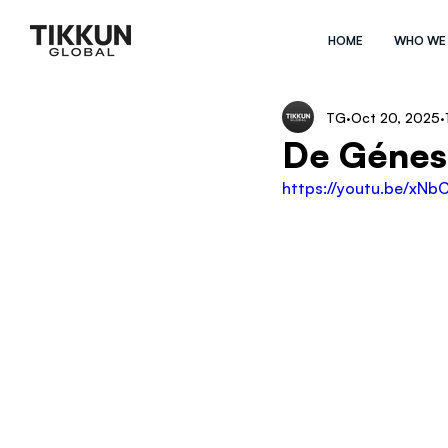
HOME
WHO WE
TG
Oct 20, 2025
De Génesi
https://youtu.be/xN