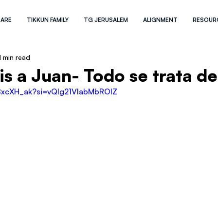
 ARE
TIKKUN FAMILY
TG JERUSALEM
ALIGNMENT
RESOUR
1 min read
s a Juan- Todo se trata de
bCxcXH_ak?si=vQIg21VIabMbROlZ