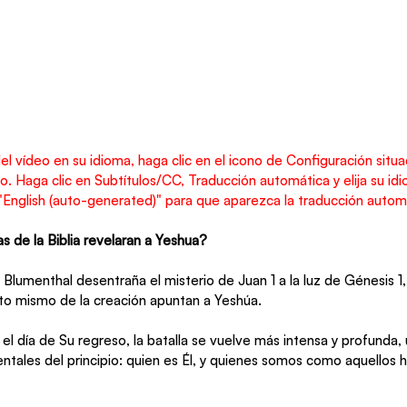
del vídeo en su idioma, haga clic en el icono de Configuración situa
eo. Haga clic en Subtítulos/CC, Traducción automática y elija su i
"English (auto-generated)" para que aparezca la traducción automá
as de la Biblia revelaran a Yeshua?
 Blumenthal desentraña el misterio de Juan 1 a la luz de Génesis 
 acto mismo de la creación apuntan a Yeshúa.
l día de Su regreso, la batalla se vuelve más intensa y profunda, 
tales del principio: quien es Él, y quienes somos como aquellos 