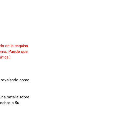
do en la esquina 
dioma. Puede que 
tica.)
1, revelando como 
una batalla sobre 
hechos a Su 