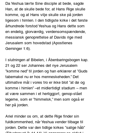
Da Yeshua lærte Sine disciple at bede, sagde 
Han, at de skulle bede for, at Hans Rige skulle 
komme, og at Hans vilje skulle ske på jorden 
ligesom i himlen. I den tidligste kirke i det første 
århundrede forstod Yeshua og Hans dette som 
en endelig, glorværdig, verdensomspændende, 
messiansk genoprettelse af Davids rige med 
Jerusalem som hovedstad (Apostlenes 
Gerninger 1:6).
I slutningen af Bibelen, i Åbenbaringsbogen kap. 
21 og 22 ser Johannes det nye Jerusalem 
”komme ned” til jorden og han erklærer at ”Guds 
tabernakel nu er hos menneskeheden.” Det 
ultimative mål i vores tro er ikke blot ”at dø og 
komme i himlen” –et midlertidigt stadium – men 
at være sammen i et herliggjort, genop-stået 
legeme, som er ”himmelsk,” men som også er 
her på jorden.
Ariel minder os om, at dette Rige finder sin 
fuldkommenhed, når Yeshua vender tilbage til 
jorden. Dette var den tidlige kirkes ”salige håb” 