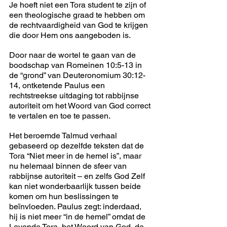
Je hoeft niet een Tora student te zijn of 
een theologische graad te hebben om 
de rechtvaardigheid van God te krijgen 
die door Hem ons aangeboden is.
Door naar de wortel te gaan van de 
boodschap van Romeinen 10:5-13 in 
de “grond” van Deuteronomium 30:12-
14, ontketende Paulus een 
rechtstreekse uitdaging tot rabbijnse 
autoriteit om het Woord van God correct 
te vertalen en toe te passen.
Het beroemde Talmud verhaal 
gebaseerd op dezelfde teksten dat de 
Tora “Niet meer in de hemel is”, maar 
nu helemaal binnen de sfeer van 
rabbijnse autoriteit – en zelfs God Zelf 
kan niet wonderbaarlijk tussen beide 
komen om hun beslissingen te 
beïnvloeden. Paulus zegt: inderdaad, 
hij is niet meer “in de hemel” omdat de 
Levende Tora, het Woord van God, de 