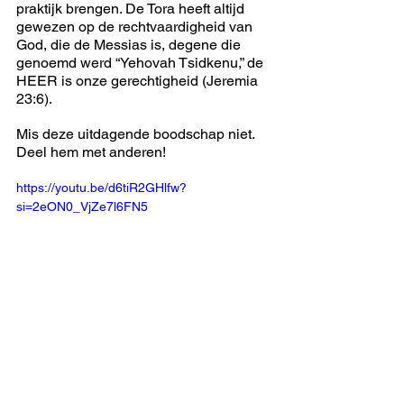
praktijk brengen. De Tora heeft altijd 
gewezen op de rechtvaardigheid van 
God, die de Messias is, degene die 
genoemd werd “Yehovah Tsidkenu,” de 
HEER is onze gerechtigheid (Jeremia 
23:6).
Mis deze uitdagende boodschap niet. 
Deel hem met anderen!
https://youtu.be/d6tiR2GHlfw?
si=2eON0_VjZe7l6FN5
(Om video-ondertiteling in jouw taal te zien, klik 
je op het Instellingen-pictogram rechts onderaan 
de video. Klik op Ondertitels/CC, Automatische 
vertaling en kies je taal. Het kan zijn dat je op 
"English (auto-generated)" moet klikken om 