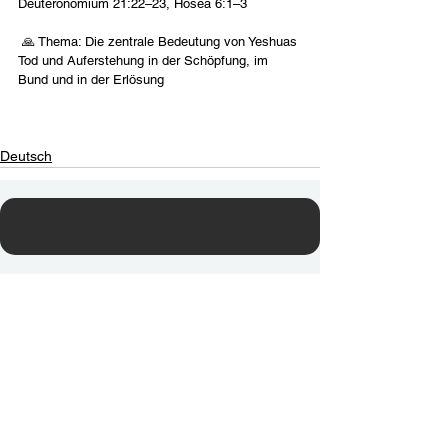
Deuteronomium 21:22–23, Hosea 6:1–3
 🙏 Thema: Die zentrale Bedeutung von Yeshuas 
Tod und Auferstehung in der Schöpfung, im 
Bund und in der Erlösung
Deutsch
Contact Us
Email:
info@tikkunglobal.org