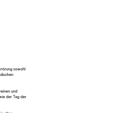
störung sowohl 
üdischen 
weinen und 
wie der Tag der 