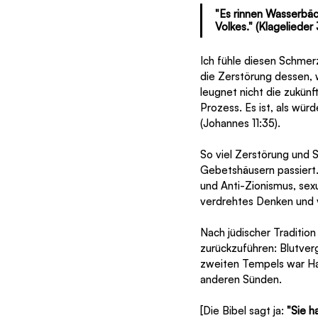
"Es rinnen Wasserbä
Volkes." (Klagelieder
Ich fühle diesen Schmerz.
die Zerstörung dessen, w
leugnet nicht die zukün
Prozess. Es ist, als wü
(Johannes 11:35).
So viel Zerstörung und 
Gebetshäusern passiert.
und Anti-Zionismus, sex
verdrehtes Denken und vi
Nach jüdischer Traditio
zurückzuführen: Blutver
zweiten Tempels war Hass ohne Grund ("Sin'at 
anderen Sünden.
[Die Bibel sagt ja: 
"Sie h