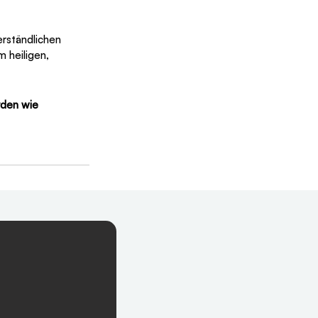
rständlichen 
 heiligen, 
rden wie 