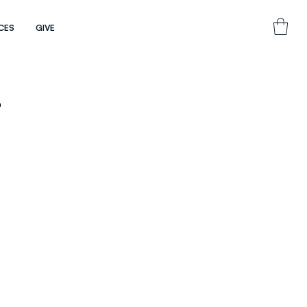
CES
GIVE
r