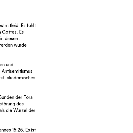
 
stmitleid. Es fühlt 
n Gottes. Es 
in diesem 
 werden würde 
den und 
, Antisemitismus 
eit, akademisches 
 Sünden der Tora 
störung des 
nnes 15:25. Es ist 