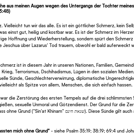
che aus meinen Augen wegen des Untergangs der Tochter meines
 3:48)
 Vielleicht tun wir das alle. Es ist ein göttlicher Schmerz, kein Selb
as einst gut, heilig und kostbar war. Es ist der Schmerz im Herze
ftige Hoffnung und Wiederherstellung, sondern spürt den Schmerz 
rde Jeschua über Lazarus' Tod trauern, obwohl er bald auferweckt
Schmerz ist in diesem Jahr in unseren Nationen, Familien, Gemein
 Krieg, Terrorismus, Dschihadismus, Lügen in den sozialen Medien
uelle Sünde, Geschlechterverwirrung, diplomatische Ungerechtigk
elleicht als Spitze von allem, Menschen, die sich einfach hassen.
n war die Zerstörung des ersten Tempels auf die drei schlimmsten
gießen, sexuelle Unmoral und Götzendienst. Der Grund für die Zer
Khinam" שנאת חינם). Diese Sünde gilt auch als die Wurzel der 
assten mich ohne Grund"
 - siehe Psalm 35:19; 38:19; 69:4 und Joha