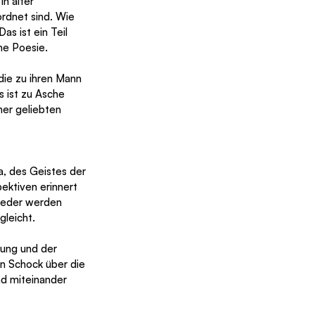
n alter 
rdnet sind. Wie 
s ist ein Teil 
he Poesie.
die zu ihren Mann 
s ist zu Asche 
ner geliebten 
, des Geistes der 
ektiven erinnert 
ieder werden 
gleicht.
nung und der 
n Schock über die 
d miteinander 