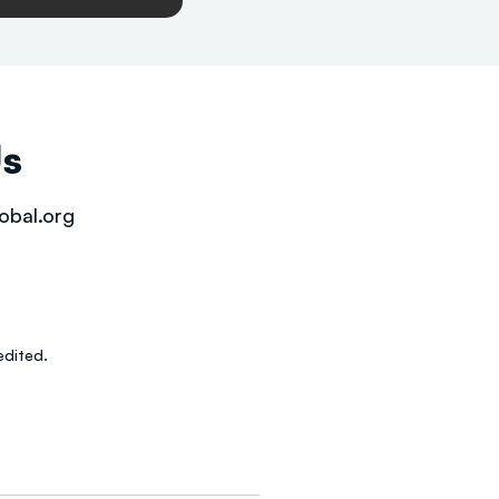
Us
obal.org
dited.