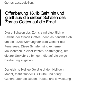
Gottes auszugießen.
Offenbarung 16,1b Geht hin und 
gießt aus die sieben Schalen des 
Zornes Gottes auf die Erde!
Diese Schalen des Zorns sind eigentlich ein 
Beweis der Gnade Gottes, denn es handelt sich 
um die letzte Warnung vor dem Gericht des 
Feuersees. Diese Schalen sind extreme 
Maßnahmen in einer letzten Anstrengung, um 
die zur Umkehr zu bringen, die auf die ewige 
Bestrafung zugehen.
Der gleiche Heilige Geist gibt den Heiligen 
Macht, zieht Sünder zur Buße und bringt 
Gericht über die Bösen. Trübsal und Erweckung 
geschehen gleichzeitig. Beides – Gottes 
Mitgefühl und Seine Heiligkeit werden vor der 
Welt offen ausgebreitet.
Deutsch