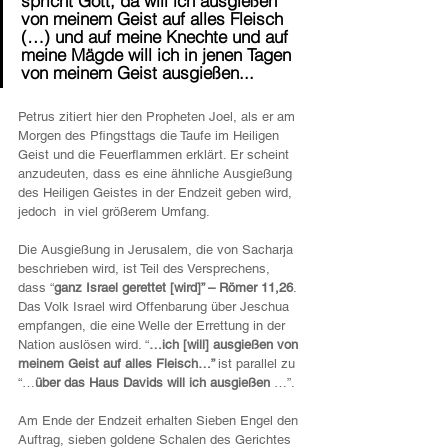
spricht Gott, da will ich ausgießen 
von meinem Geist auf alles Fleisch 
(…) und auf meine Knechte und auf 
meine Mägde will ich in jenen Tagen 
von meinem Geist ausgießen... 
Petrus zitiert hier den Propheten Joel, als er am 
Morgen des Pfingsttags die Taufe im Heiligen 
Geist und die Feuerflammen erklärt. Er scheint 
anzudeuten, dass es eine ähnliche Ausgießung 
des Heiligen Geistes in der Endzeit geben wird, 
jedoch  in viel größerem Umfang.
Die Ausgießung in Jerusalem, die von Sacharja 
beschrieben wird, ist Teil des Versprechens, 
dass “
ganz Israel gerettet [wird]” – Römer 11,26
. 
Das Volk Israel wird Offenbarung über Jeschua 
empfangen, die eine Welle der Errettung in der 
Nation auslösen wird. “
…ich [will] ausgießen von 
meinem Geist auf alles Fleisch…” 
ist parallel zu 
“…
über das Haus Davids will ich ausgießen 
…”.
Am Ende der Endzeit erhalten Sieben Engel den 
Auftrag, sieben goldene Schalen des Gerichtes 