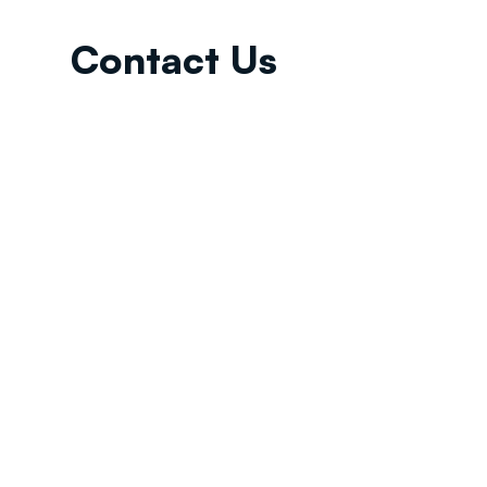
Contact Us
Email:
info@tikkunglobal.org
Member
Accredited.
Copyright © 2026
Tikkun Global
. All rights reserved
|
Privacy Policy | Developed by
Oceans